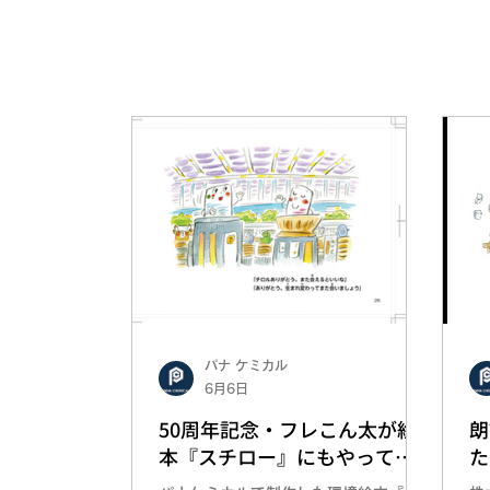
パナ ケミカル
6月6日
50周年記念・フレこん太が絵
朗
本『スチロー』にもやってき
た
ました