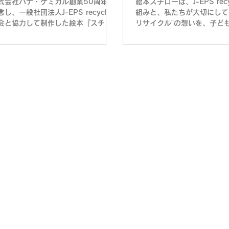
式会社パナ・ケミカル創業50周年を
絵本スチローは、J-EPS recy
念し、一般社団法人J-EPS recycling
組みと、私たちが大切にして
会と協力して制作した絵本『スチロ
リサイクル”の想いを、子ど
』の読み聞かせ動画を公開します。
まで、誰もが楽しみながら理
泡スチロールリサイクル45周年を機
らえるように――そんな願い
誕生したこの物語は、魚箱のスチロ
て、制作しました。 構想か
が1万kmの冒険を経て夢を叶える
で、おおよそ1年。...
。絵は全国で活...