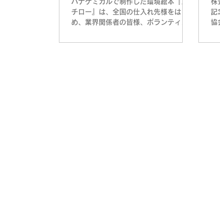
パナケミカルで制作した環境絵本『ス
株
チロー』は、全国の仕入れ先様をはじ
記
め、業界関係者の皆様、ボランティア
協
団体の方々など、多くの皆様にお配り
ー
し、おかげさまで第一版はすべて配布
発
終了となりました。 そしてこのたび、
に
創業50周年を記念して登場した新しい
ー
資源プラのキャラクター「フレこん
旅
太」が、絵本『スチロー』第二版の中
にもやってきました。 フレこん太は、
資源プラスチックを運ぶフレコンバッ
グをモチーフにした、親しみやすいキ
ャラクターです。スチローと一緒に、
資源がめぐる大切さや、モノを大切に
する心を子どもたちへやさしく伝えて
くれます。 また、スチローを助けてく
れる「かもめのモメさん」「魚のボラ
さん」「ねずみのネズさん」も、絵本
の中でスチローたちをしっかり見守っ
ているシーンを追加しました。 これか
らもパナケミカルは、絵本やキャラク
ターを通じて、資源プラの大切さとリ