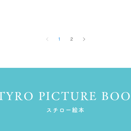
1
2
TYRO PICTURE BO
スチロー絵本