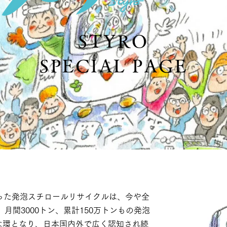
STYRO
SPECIAL PAGE
った発泡スチロールリサイクルは、今や全
、月間3000トン、累計150万トンもの発泡
な環となり、日本国内外で広く認知され続