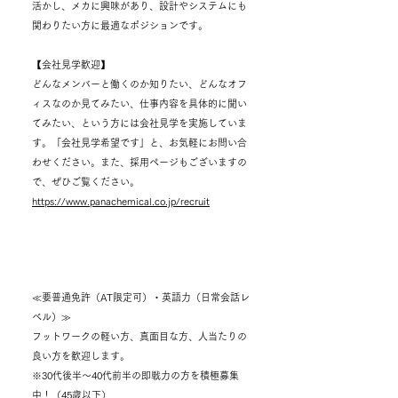
活かし、メカに興味があり、設計やシステムにも
関わりたい方に最適なポジションです。
【会社見学歓迎】
どんなメンバーと働くのか知りたい、どんなオフ
ィスなのか見てみたい、仕事内容を具体的に聞い
てみたい、という方には会社見学を実施していま
す。「会社見学希望です」と、お気軽にお問い合
わせください。
また、採用ページもございますの
で、ぜひご覧ください。
https://www.panachemical.co.jp/recruit
求める人材
≪要普通免許（AT限定可）・英語力（日常会話レ
ベル）≫
フットワークの軽い方、真面目な方、人当たりの
良い方を歓迎します。
※30代後半～40代前半の即戦力の方を積極募集
中！（45歳以下）