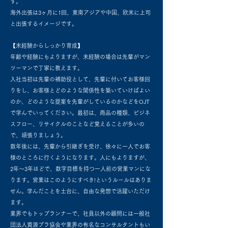
す。
海外出張は3ヶ月に1回、東南アジアや中国、欧米に上司
と出張するイメージです。
【未経験からしっかり育成】
年齢や経験にもよりますが、未経験の場合は先輩がマン
ツーマンで丁寧に教えます。
入社当初は先輩の補助役として、先輩に付いてお客様回
りをし、お客様とどのような関係性を築いていけばよい
のか、どのような提案を先輩がしているのかなどをOJT
で学んでいってください。最初は、商品の種類、ビジネ
スフロー、リサイクルのことなど覚えることが多いの
で、頑張りましょう。
数年後には、先輩から引継ぎを受け、徐々に一人でお客
様のところに行くようになります。人にもよりますが、
2年〜3年ほどで、数字目標を持つ一人前の営業マンにな
ります。営業はこのようにすべき!というルールはありま
せん。学んだことを土台に、自由な発想で活躍いただけ
ます。
業界でもトップランナーで、社員以外の顧問には一般社
団法人資源プラ協会や業界の有名なコンサルタントもい