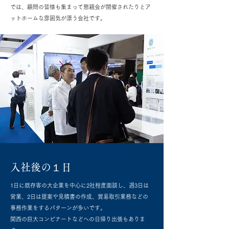
では、顧問の皆様も集まって懇親会が開催されたりとア
ットホームな雰囲気が漂う会社です。
入社後の１日
1日に既存客の大企業を中心に2社程度面談し、週3日は
営業、2日は提案や見積書の作成、貿易取引業務などの
事務作業をするパターンが多いです。
関西の巨大コンビナートなどへの日帰り出張もありま