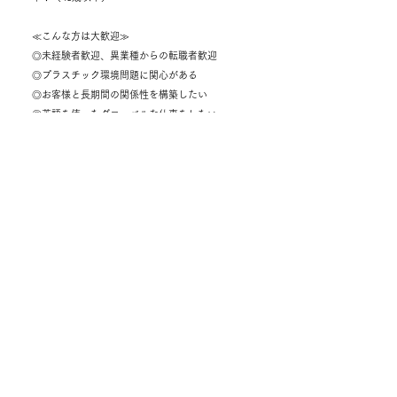
≪こんな方は大歓迎≫
◎未経験者歓迎、異業種からの転職者歓迎
◎プラスチック環境問題に関心がある
◎お客様と長期間の関係性を構築したい
◎英語を使ったグローバルな仕事をしたい
◎処理機を使ったリサイクル提案営業をしたい
≪こんな経験・知識をお持ちの方≫
◎留学など転勤など、海外での生活経験
◎営業（業界不問）の経験
◎化学やプラスチック、化成品業界の実務経験
（職種不問）または知識がある
◎貿易実務の経験
★業界未経験者を歓迎します！
新しい可能性にチャレンジしたいという方をお待
ちしています