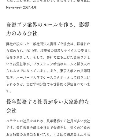
て取り上げられ、注目を集めている会社です。※写真は
Newsweek 2024.4月
資源プラ業界のルールを作る、影響
力のある会社
弊社が設立した一般社団法人資源プラ協会は、環境省か
ら認められ、2019年、環境省の資源リサイクルの委員に
任命されました。そして、弊社で立ち上げた資源プラと
いう品質基準が、プラスチック輸出のルールに採り入れ
られるまでになっています。また、東京大学との共同研
究や、ハーバード大学でケーススタディとして取り上げ
られるなど、実は学術分野でも世界的に評価されていま
す。
長年勤務する社員が多い大家族的な
会社
ベテランの社員をはじめ、長年勤務する社員が多い会社
です。毎月営業会議は全社員で会議をし、近くの和食の
お店特製のお弁当を食べたり、年２回の納涼会と忘年会