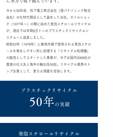
に全力で取り組んでいます。
今から50年前、松下電工株式会社（現パナソニック株式
会社）の化材代理店として誕生した当社。オイルショッ
ク（1977年～）の際に始めた発泡スチロールリサイクル
が、現在では年間8万トンのプラスチックリサイクルシ
ステムへと成長しました。
昭和53年（1978年）に築地市場で使用される発泡スチロ
ールを再生しやすい形に処理する「リサイクル処理機」
の販売としてスタートした事業が、今では国内2000社の
資源の仕入先と海外の輸出先50社。リサイクル業界のト
ップ企業として、更なる飛躍を目指します。
プラスチックリサイクル
50年
の実績
​発泡スチロールリサイクル