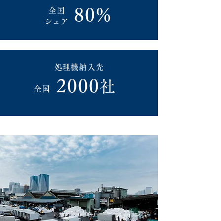
80%
全国
​シェア
処理機納入先
2000
社
全国