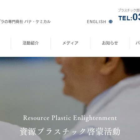
プラスチック買
0
TEL:
プラの専門商社 パナ・ケミカル
ENGLISH
活動紹介
メディア
お知らせ
パ
Resource Plastic Enlightenment
資源プラスチック啓蒙活動