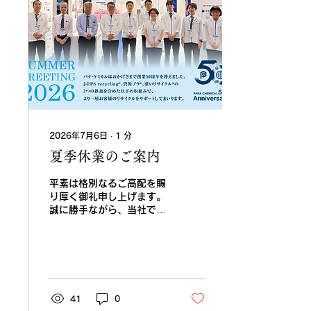
Q&Aシリーズでは、展示会
やセミナーで皆さまからい
ただいた疑問やご質問に対
して、代表の犬飼健太郎を
中心に、本堀顧問、平田顧
問とともに、それぞれの専
門的な視点からわかりやす
くお答えしていきます。
プラスチックリサイクル
は、単に廃棄物を処理する
2026年7月6日
∙
1
分
仕事ではありません。素材
夏季休業のご案内
を見極め、品質を整え、も
う一度資源として活かして
いく大切な仕事です。 現
平素は格別なるご高配を賜
場でよく聞かれる疑問、制
り厚く御礼申し上げます。
度や輸出に関する不安、リ
誠に勝手ながら、当社では
サイクル原料や設備に関す
お盆休業を下記の通りとさ
る質問などを、一つひとつ
せていただきます。 2026
丁寧に取り上げていきま
年8月13日(木)～2026年
す。 皆さまからのご質問
8月16日(日) 大変ご迷惑
もお待ちしています。ぜひ
をお掛けいたしますが、何
動画とあわせてご覧くださ
卒ご了承くださいますよう
41
0
い。 今回は「当社発泡ス
お願い申し上げます。 ※