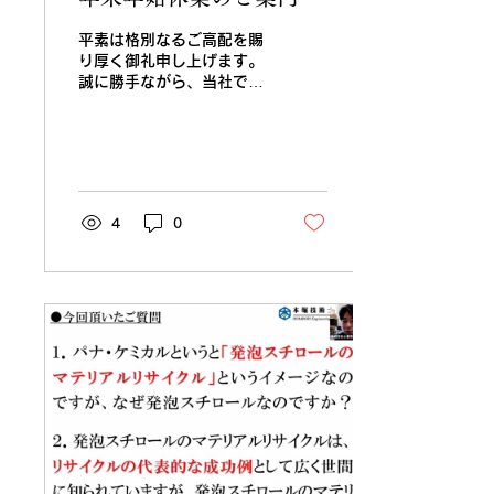
平素は格別なるご高配を賜
り厚く御礼申し上げます。
誠に勝手ながら、当社では
年末年始休業を下記の通り
とさせていただきます。
2026年12月29日(火)～
2027年1月4日(月) ※ 休
暇中のお問い合せにつきま
しては、2027年1月5日
4
0
(火)以降に対応させていた
だきます。返信にお時間が
かかる場合がございます
が、ご了承ください。