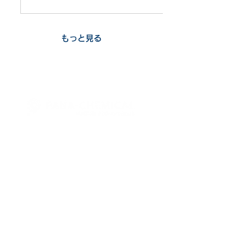
チロールリサイクル」に関
休暇中のお問い合せにつき
しての質問に答えま
ましては、8月17日(月)以
す！！...
降に対応させていただきま
す。返信にお時間がかかる
もっと見る
場合がございますが、ご了
承ください。
50年の実績。市況に左右されない安定した
買取を実現するプラスチックリサイクルの
情報商社。
トップ
会社情報
事業紹介
資源プラスチック有価買取システム