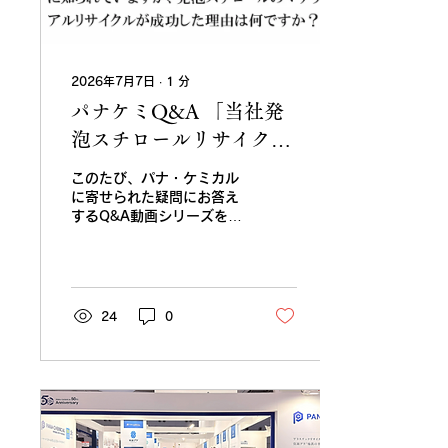
2026年7月7日
∙
1
分
パナケミQ&A 「当社発
泡スチロールリサイクル
について」
このたび、パナ・ケミカル
に寄せられた疑問にお答え
するQ&A動画シリーズを始
めました。 創業50周年を
迎えたパナ・ケミカルは、
発泡スチロールリサイクル
「J-EPS recycling」や
「資源プラ®」をはじめ、
24
0
廃プラスチックの選別・加
工・品質管理、国内外のリ
サイクル事情、バーゼル法
への対応、設備提案、輸出
の考え方など、長年にわた
り現場に根ざした取り組み
を続けてきました。 この