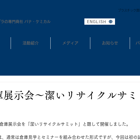
プラスチック買
0
TEL:
プラの専門商社 パナ・ケミカル
ENGLISH
活動紹介
メディア
お知らせ
パ
倉庫展示会〜潔いリサイクルサ
29回倉庫展示会を「潔いリサイクルサミット」と題して開催しました。
会は、通常は倉庫見学とセミナーを組み合わせた形式ですが、今回は初の