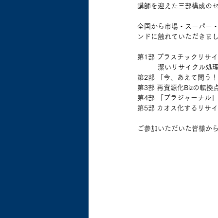
講師を迎えた三部構成の
全国から市場・スーパー・
ンドに触れていただきま
第1部 プラスチックリサ
　　　潔いリサイクル処
第2部 「今、あえて問う
第3部 再資源化Bizの転
第4部 「プラジャーナル
第5部 カオス化するリサ
ご参加いただいた皆様か