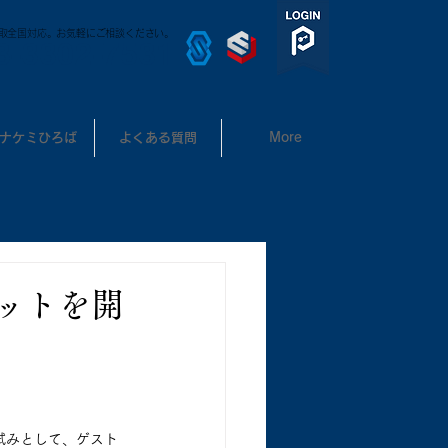
取全国対応。お気軽にご相談ください。
3-3302-7531
ナケミひろば
よくある質問
More
ミットを開
試みとして、ゲスト