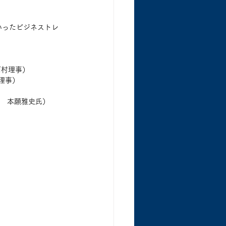
いったビジネストレ
河村理事）
理事）
表　本願雅史氏）