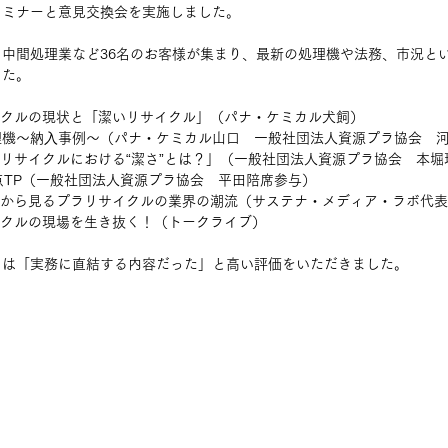
セミナーと意見交換会を実施しました。
中間処理業など36名のお客様が集まり、最新の処理機や法務、市況と
した。
イクルの現状と「潔いリサイクル」（パナ・ケミカル犬飼）
理機〜納⼊事例〜（パナ・ケミカル山口　一般社団法人資源プラ協会　
！リサイクルにおける“潔さ”とは？」（一般社団法人資源プラ協会　本堀
換点TP（一般社団法人資源プラ協会　平田陪席参与）
」から見るプラリサイクルの業界の潮流（サステナ・メディア・ラボ代
イクルの現場を生き抜く！（トークライブ）
らは「実務に直結する内容だった」と高い評価をいただきました。