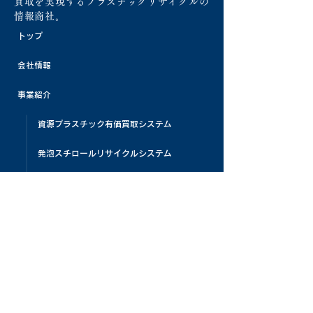
買取を実現するプラスチックリサイクルの
情報商社。
トップ
会社情報
事業紹介
資源プラスチック有価買取システム
発泡スチロールリサイクルシステム
リサイクル処理機販売
プラスチック原料販売
活動紹介
資源プラスチック啓蒙活動
展示会・自社イベント