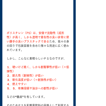
ポリスチレン（PS）は、安価で流動性（成形
性）が高く、しかも透明で着色性の良い非常に使
い勝手の良いプラスチックである
ため、我々の身
の回りで包装容器を含めた様々な用途に広く使わ
れています。
しかし、こんなに素晴らしいＰＳなのですが、
１．硬いけど脆く、しかも耐衝撃性が低い（＝低
弾性）
２．耐久性（耐候性）が低い
３．軟化温度が低い（＝耐熱性が低い）
４．燃えやすい
５．５．有機溶媒や油分への耐性が低い
などの
“弱点”
を有しています。
そのためＰＳを乳酸菌飲料の容器として利用する