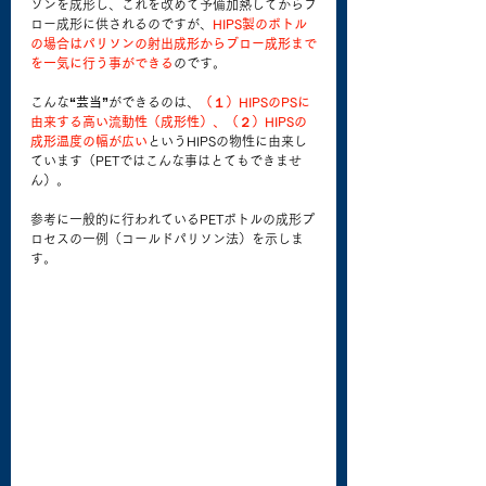
ソンを成形し、これを改めて予備加熱してからブ
ロー成形に供されるのですが、
HIPS製のボトル
の場合はパリソンの射出成形からブロー成形まで
を一気に行う事ができる
のです。
こんな
“芸当”
ができるのは、
（１）HIPSのPSに
由来する高い流動性（成形性）、（２）HIPSの
成形温度の幅が広い
というHIPSの物性に由来し
ています（PETではこんな事はとてもできませ
ん）。
参考に一般的に行われているPETボトルの成形プ
ロセスの一例（コールドパリソン法）を示しま
す。