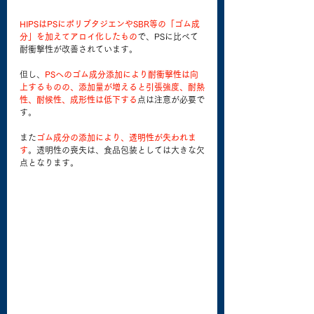
HIPSはPSにポリブタジエンやSBR等の「ゴム成
分」を加えてアロイ化したもの
で、PSに比べて
耐衝撃性が改善されています。
但し、
PSへのゴム成分添加により耐衝撃性は向
上するものの、添加量が増えると引張強度、耐熱
性、耐候性、成形性は低下する
点は注意が必要で
す。
また
ゴム成分の添加により、透明性が失われま
す
。透明性の喪失は、食品包装としては大きな欠
点となります。