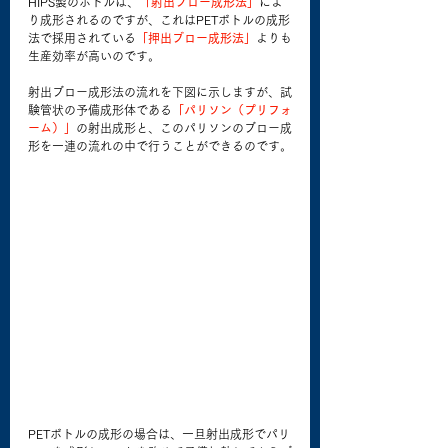
HIPS製のボトルは、
「射出ブロー成形法」
によ
り成形されるのですが、これはPETボトルの成形
法で採用されている
「押出ブロー成形法」
よりも
生産効率が高いのです。
射出ブロー成形法の流れを下図に示しますが、試
験管状の予備成形体である
「パリソン（プリフォ
ーム）」
の射出成形と、このパリソンのブロー成
形を一連の流れの中で行うことができるのです。
PETボトルの成形の場合は、一旦射出成形でパリ