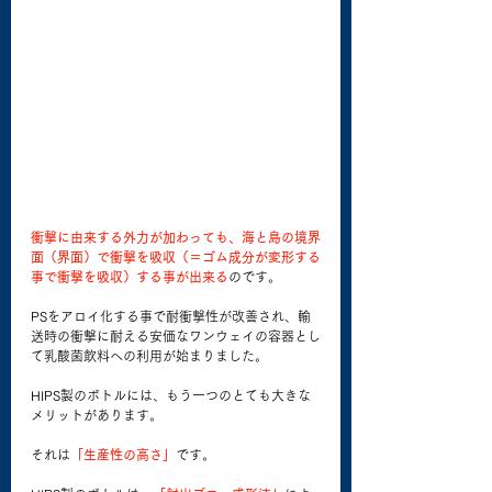
衝撃に由来する外力が加わっても、海と島の境界
面（界面）で衝撃を吸収（＝ゴム成分が変形する
事で衝撃を吸収）する事が出来る
のです。
PSをアロイ化する事で耐衝撃性が改善され、輸
送時の衝撃に耐える安価なワンウェイの容器とし
て乳酸菌飲料への利用が始まりました。
HIPS製のボトルには、もう一つのとても大きな
メリットがあります。
それは
「生産性の高さ」
です。