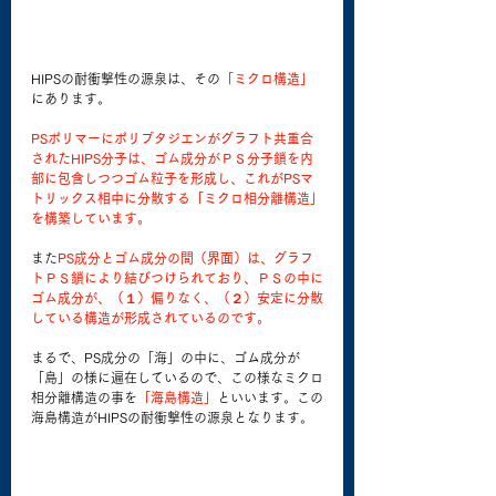
HIPSの耐衝撃性の源泉は、その
「ミクロ構造」
にあります。
PSポリマーにポリブタジエンがグラフト共重合
されたHIPS分子は、ゴム成分がＰＳ分子鎖を内
部に包含しつつゴム粒子を形成し、これがPSマ
トリックス相中に分散する「ミクロ相分離構造」
を構築しています。
また
PS成分とゴム成分の間（界面）は、グラフ
トＰＳ鎖により結びつけられており、ＰＳの中に
ゴム成分が、（１）偏りなく、（２）安定に分散
している構造が形成されているのです。
まるで、PS成分の「海」の中に、ゴム成分が
「島」の様に遍在しているので、この様なミクロ
相分離構造の事を
「海島構造」
といいます。この
海島構造がHIPSの耐衝撃性の源泉となります。