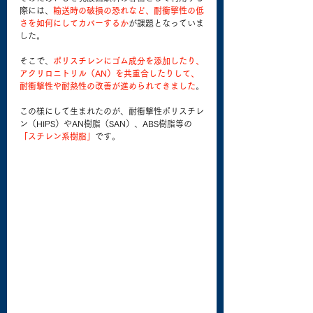
際には、
輸送時の破損の恐れなど、耐衝撃性の低
さを如何にしてカバーするか
が課題となっていま
した。
そこで、
ポリスチレンにゴム成分を添加したり、
アクリロニトリル（AN）を共重合したりして、
耐衝撃性や耐熱性の改善が進められてきました
。
この様にして生まれたのが、耐衝撃性ポリスチレ
ン（HIPS）やAN樹脂（SAN）、ABS樹脂等の
「スチレン系樹脂」
です。