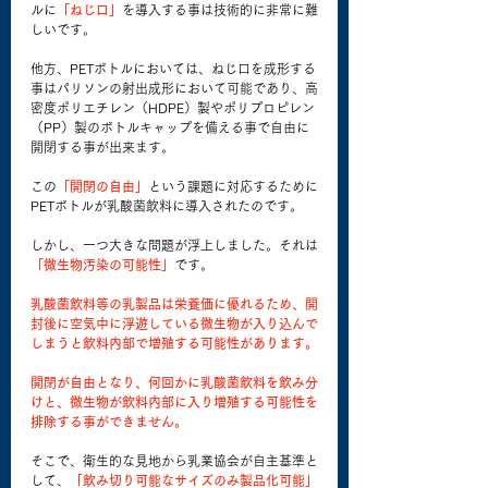
ルに
「ねじ口」
を導入する事は技術的に非常に難
しいです。
他方、PETボトルにおいては、ねじ口を成形する
事はパリソンの射出成形において可能であり、高
密度ポリエチレン（HDPE）製やポリプロピレン
（PP）製のボトルキャップを備える事で自由に
開閉する事が出来ます。
この
「開閉の自由」
という課題に対応するために
PETボトルが乳酸菌飲料に導入されたのです。
しかし、一つ大きな問題が浮上しました。それは
「微生物汚染の可能性」
です。
乳酸菌飲料等の乳製品は栄養価に優れるため、開
封後に空気中に浮遊している微生物が入り込んで
しまうと飲料内部で増殖する可能性があります。
開閉が自由となり、何回かに乳酸菌飲料を飲み分
けと、微生物が飲料内部に入り増殖する可能性を
排除する事ができません。
そこで、衛生的な見地から乳業協会が自主基準と
して、
「飲み切り可能なサイズのみ製品化可能」