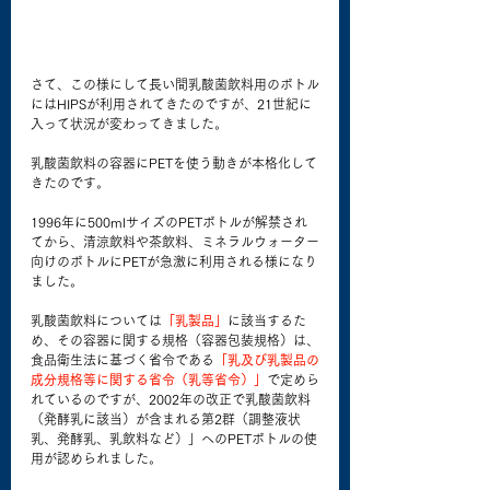
さて、この様にして長い間乳酸菌飲料用のボトル
にはHIPSが利用されてきたのですが、21世紀に
入って状況が変わってきました。
乳酸菌飲料の容器にPETを使う動きが本格化して
きたのです。
1996年に500mlサイズのPETボトルが解禁され
てから、清涼飲料や茶飲料、ミネラルウォーター
向けのボトルにPETが急激に利用される様になり
ました。
乳酸菌飲料については
「乳製品」
に該当するた
め、その容器に関する規格（容器包装規格）は、
食品衛生法に基づく省令である
「乳及び乳製品の
成分規格等に関する省令（乳等省令）」
で定めら
れているのですが、2002年の改正で乳酸菌飲料
（発酵乳に該当）が含まれる第2群（調整液状
乳、発酵乳、乳飲料など）」へのPETボトルの使
用が認められました。