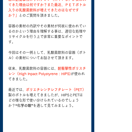
てきた理由は何ですか？また最近、ＰＥＴボトル
入りの乳酸菌飲料が増えてきたのはなぜです
か？」
とのご質問を頂きました。
容器の素材の内訳やその素材が何故に使われてい
るのかという理由を理解する事は、適切な処理や
リサイクルを行う上で非常に重要なポイントで
す。
今回はその一例として、乳酸菌飲料の容器（ボト
ル）の素材についてお話させて頂きます。
従来、乳酸菌飲料の容器には、
耐衝撃性ポリスチ
レン（High Inpact Polystyrene : HIPS)
が使われ
てきました。
最近では、
ポリエチレンテレフタレート（PET）
製のボトルも増えてきましたが、HIPSとPETは
どの様な形で使い分けられているのでしょう
か？
“化学の眼”
を通して見てみましょう。