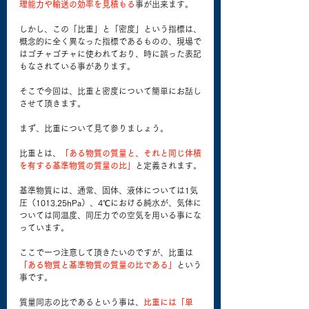
理能力や輸送の効率を見積もる
事が出来ます。
しかし、この「比重」と「密度」という指標は、
概念的に全く異なった指標であるものの、現場で
はゴチャゴチャに使われており、時に誤った表記
もなされている事があります。
そこで今回は、比重と密度について簡単にお話し
させて頂きます。
まず、比重について見て参りましょう。
比重とは、
「ある物質の質量と、それと同じ体積
を有する基準物質の質量の比」
と定義されます。
基準物質には、通常、固体、液体については1気
圧（1013.25hPa）、4℃における純水が、気体に
ついては同温度、同圧力での空気を用いる事にな
っています。
ここで一つ注意して頂きたいのですが、比重は
「ある物質と基準物質の質量の比である」
という
事です。
質量同志の比であるという事は、
比重には「単