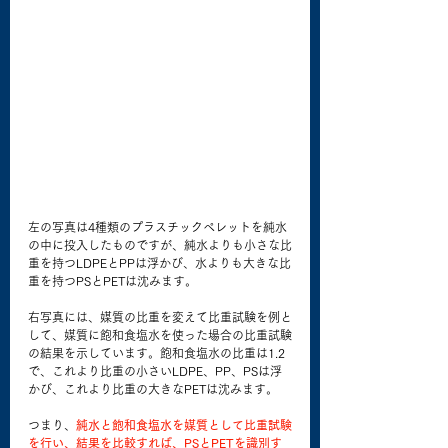
左の写真は4種類のプラスチックペレットを純水
の中に投入したものですが、純水よりも小さな比
重を持つLDPEとPPは浮かび、水よりも大きな比
重を持つPSとPETは沈みます。
右写真には、媒質の比重を変えて比重試験を例と
して、媒質に飽和食塩水を使った場合の比重試験
の結果を示しています。飽和食塩水の比重は1.2
で、これより比重の小さいLDPE、PP、PSは浮
かび、これより比重の大きなPETは沈みます。
つまり、
純水と飽和食塩水を媒質として比重試験
を行い、結果を比較すれば、PSとPETを識別す