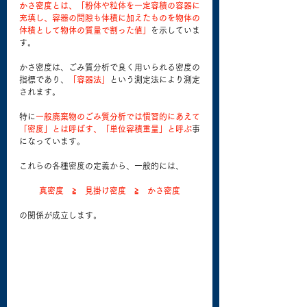
かさ密度とは、「粉体や粒体を一定容積の容器に
充填し、容器の間隙も体積に加えたものを物体の
体積として物体の質量で割った値」
を示していま
す。
かさ密度は、ごみ質分析で良く用いられる密度の
指標であり、
「容器法」
という測定法により測定
されます。
特に
一般廃棄物のごみ質分析では慣習的にあえて
「密度」とは呼ばす、「単位容積重量」と呼ぶ
事
になっています。
これらの各種密度の定義から、一般的には、
真密度　≧　見掛け密度　≧　かさ密度
の関係が成立します。