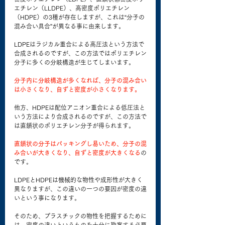
エチレン（LLDPE）、高密度ポリエチレン
（HDPE）の3種が存在しますが、これは“分子の
混み合い具合”が異なる事に由来します。
LDPEはラジカル重合による高圧法という方法で
合成されるのですが、この方法ではポリエチレン
分子に多くの分岐構造が生じてしまいます。
分子内に分岐構造が多くなれば、分子の混み合い
は小さくなり、自ずと密度が小さくなります。
他方、HDPEは配位アニオン重合による低圧法と
いう方法により合成されるのですが、この方法で
は直鎖状のポリエチレン分子が得られます。
直鎖状の分子はパッキングし易いため、分子の混
み合いが大きくなり、自ずと密度が大きくなる
の
です。
LDPEとHDPEは機械的な物性や成形性が大きく
異なりますが、この違いの一つの要因が密度の違
いという事になります。
そのため、プラスチックの物性を把握するために