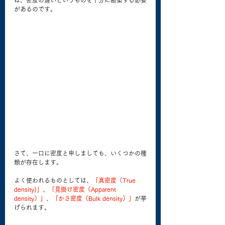
は、密度の違いというものを十分に勘案する必要
があるのです。
さて、一口に密度と申しましても、いくつかの種
類が存在します。
よく使われるものとしては、
「真密度（True 
density)」
、
「見掛け密度（Apparent 
density）」
、
「かさ密度（Bulk density）」
が挙
げられます。