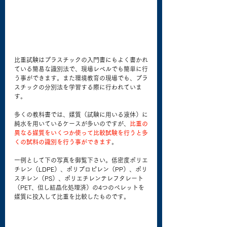
比重試験はプラスチックの入門書にもよく書かれ
ている簡易な識別法で、現場レベルでも簡単に行
う事ができます。また環境教育の現場でも、プラ
スチックの分別法を学習する際に行われていま
す。
多くの教科書では、媒質（試験に用いる液体）に
純水を用いているケースが多いのですが、
比重の
異なる媒質をいくつか使って比較試験を行うと多
くの試料の識別を行う事ができます
。
一例として下の写真を御覧下さい。低密度ポリエ
チレン（LDPE）、ポリプロピレン（PP）、ポリ
スチレン（PS）、ポリエチレンテレフタレート
（PET、但し結晶化処理済）の4つのペレットを
媒質に投入して比重を比較したものです。