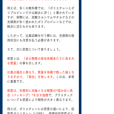
例えば、多くの教科書では、「ポリエチレンとポ
リプロピレンだけは純水に浮く」と書かれていま
すが、実際には、炭酸カルシウムやタルクなどの
充填剤が多く使われたポリプロピレンなどでは、
純水に沈むものもあります。
したがって、比重試験を行う際には、充填剤の使
用状況にも注意を払う必要があります。
さて、次に密度について参りましょう。
密度とは、
「ある物質の単位体積あたりに含まれ
る質量」
の事を示します。
比重の場合と異なり、質量を体積で割った値とな
りますので、「単位」を有します
。この点、非常
に重要です。
密度は、本質的に対象となる物質の“混み合い具
合（パッキング）”を示す指標
で、プラスチック
についても密度により物性が大きく異なります。
例えば、ポリエチレンには密度の違いにより、低
密度ポリエチレン（LDPE）、直鎖状低密度ポリ