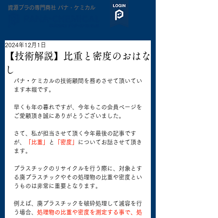
​資源プラの専門商社 パナ・ケミカル
2024年12月1日
【技術解説】比重と密度のおはな
し
パナ・ケミカルの技術顧問を務めさせて頂いてい
ます本堀です。
早くも年の暮れですが、今年もこの会員ページを
ご愛顧頂き誠にありがとうございました。
さて、私が担当させて頂く今年最後の記事です
が、
「比重」
と
「密度」
についてお話させて頂き
ます。
プラスチックのリサイクルを行う際に、対象とす
る廃プラスチックやその処理物の比重や密度とい
うものは非常に重要となります。
例えば、廃プラスチックを破砕処理して減容を行
う場合、
処理物の比重や密度を測定する事で、処