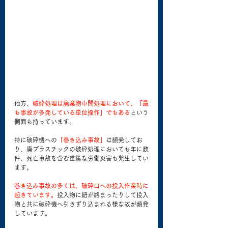
他方、
破砕処理は廃棄物中間処理において、「最
も事故が多発している単位操作」でもある
という
側面も持っています。
特に破砕機への
「巻き込み事故」
は頻発してお
り、廃プラスチックの破砕処理においても年に数
件、死亡事故を含む重篤な労働災害も発生してい
ます。
巻き込み事故の多くは、破砕口への投入作業時に
起きています。
投入物に紐が絡まったりして投入
物と共に破砕機へ引きずり込まれる様な故が頻発
しています。