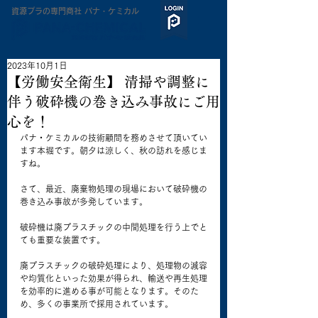
​資源プラの専門商社 パナ・ケミカル
2023年10月1日
【労働安全衛生】 清掃や調整に
伴う破砕機の巻き込み事故にご用
心を！
パナ・ケミカルの技術顧問を務めさせて頂いてい
ます本堀です。朝夕は涼しく、秋の訪れを感じま
すね。
さて、最近、廃棄物処理の現場において破砕機の
巻き込み事故が多発しています。
破砕機は廃プラスチックの中間処理を行う上でと
ても重要な装置です。
廃プラスチックの破砕処理により、処理物の減容
や均質化といった効果が得られ、輸送や再生処理
を効率的に進める事が可能となります。そのた
め、多くの事業所で採用されています。