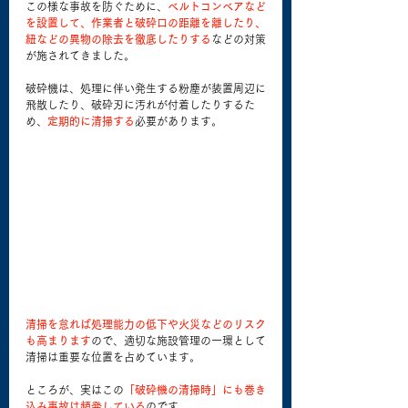
この様な事故を防ぐために、
ベルトコンベアなど
を設置して、作業者と破砕口の距離を離したり、
紐などの異物の除去を徹底したりする
などの対策
が施されてきました。
破砕機は、処理に伴い発生する粉塵が装置周辺に
飛散したり、破砕刃に汚れが付着したりするた
め、
定期的に清掃する
必要があります。
清掃を怠れば処理能力の低下や火災などのリスク
も高まります
ので、適切な施設管理の一環として
清掃は重要な位置を占めています。
ところが、実はこの
「破砕機の清掃時」にも巻き
込み事故は頻発している
のです。