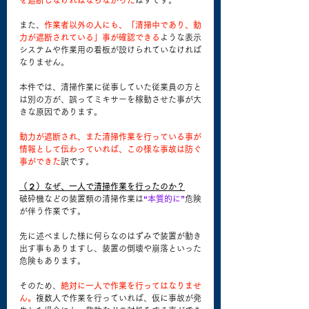
を遮断しなければならなかった
はずです。
また、
作業者以外の人にも、「清掃中であり、動
力が遮断されている」事が確認できる
ような表示
システムや作業用の看板が設けられていなければ
なりません。
本件では、清掃作業に従事していた従業員の方と
は別の方が、誤ってミキサーを稼動させた事が大
きな原因であります。
動力が遮断され、また清掃作業を行っている事が
情報として伝わっていれば、この様な事故は防ぐ
事ができた
訳です。
（２）なぜ、一人で清掃作業を行ったのか？
破砕機などの装置類の清掃作業は
“本質的に”
危険
が伴う作業です。
先に述べました様に何らなのはずみで装置が動き
出す事もありますし、装置の倒壊や崩落といった
危険もあります。
そのため、
絶対に一人で作業を行ってはなりませ
ん。
複数人で作業を行っていれば、仮に事故が発