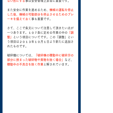
ない形にする
事は安全管理上非常に重要です。
また安全に作業を進めるため、
機械の運転を停止
した後、機械の可動部分を停止させるためのブレ
ーキを備えておく
事も重要です。
さて、ここで条文について注意して頂きたい点が
一つあります。１０７条に定める作業の中の
「調
整」
という項目についてです。この「調整」とい
う項目は２０１３年１０月１日より新たに追加さ
れたものです。
破砕機については、
「破砕機の稼動中に破砕刃の
部分に挟まった破砕物や異物を除く場合」
など、
稼動中の不具合を除く作業
と解されています。