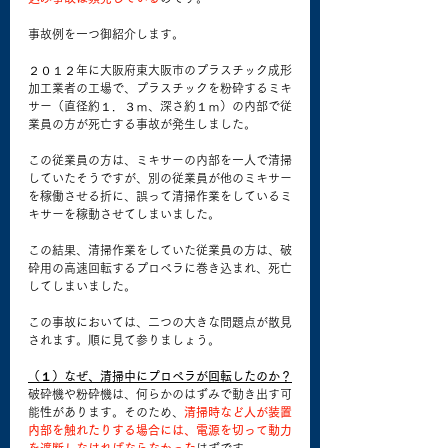
事故例を一つ御紹介します。
２０１２年に大阪府東大阪市のプラスチック成形
加工業者の工場で、プラスチックを粉砕するミキ
サー（直径約１．３ｍ、深さ約１ｍ）の内部で従
業員の方が死亡する事故が発生しました。
この従業員の方は、ミキサーの内部を一人で清掃
していたそうですが、別の従業員が他のミキサー
を稼働させる折に、誤って清掃作業をしているミ
キサーを稼動させてしまいました。
この結果、清掃作業をしていた従業員の方は、破
砕用の高速回転するプロペラに巻き込まれ、死亡
してしまいました。
この事故においては、二つの大きな問題点が散見
されます。順に見て参りましょう。
（１）なぜ、清掃中にプロペラが回転したのか？
破砕機や粉砕機は、何らかのはずみで動き出す可
能性があります。そのため、
清掃時など人が装置
内部を触れたりする場合には、電源を切って動力