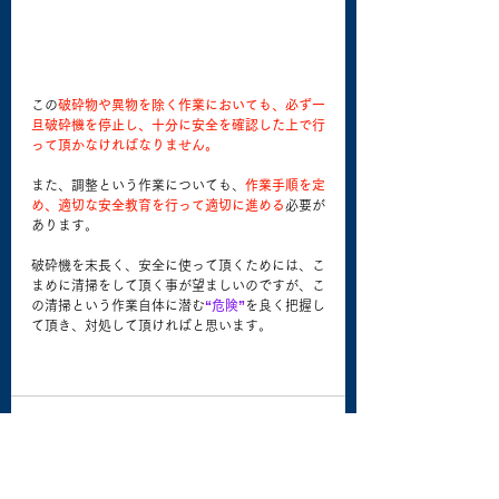
この
破砕物や異物を除く作業においても、必ず一
旦破砕機を停止し、十分に安全を確認した上で行
って頂かなければなりません。
また、調整という作業についても、
作業手順を定
め、適切な安全教育を行って適切に進める
必要が
あります。
破砕機を末長く、安全に使って頂くためには、こ
まめに清掃をして頂く事が望ましいのですが、こ
の清掃という作業自体に潜む
“危険”
を良く把握し
て頂き、対処して頂ければと思います。