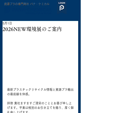
​資源プラの専門商社 パナ・ケミカル
5月1日
2026NEW環境展のご案内
最新プラスチックリサイクル情報と資源プラ輸出
の最前線を体感。
拝啓 貴社ますますご清栄のこととお喜び申し上
げます。平素は格別のお引き立てを賜り、厚く御
礼申し上げます。