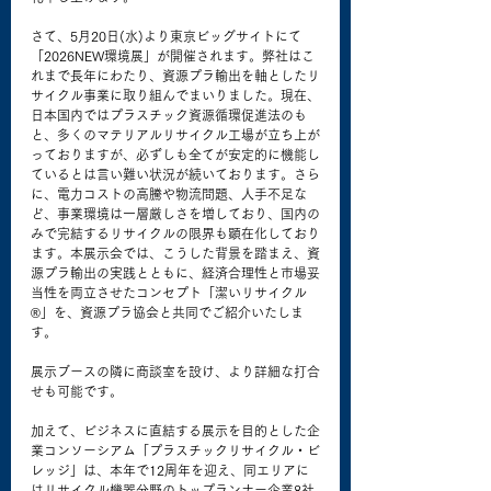
さて、5月20日(水)より東京ビッグサイトにて
「2026NEW環境展」が開催されます。弊社はこ
れまで長年にわたり、資源プラ輸出を軸としたリ
サイクル事業に取り組んでまいりました。現在、
日本国内ではプラスチック資源循環促進法のも
と、多くのマテリアルリサイクル工場が立ち上が
っておりますが、必ずしも全てが安定的に機能し
ているとは言い難い状況が続いております。さら
に、電力コストの高騰や物流問題、人手不足な
ど、事業環境は一層厳しさを増しており、国内の
みで完結するリサイクルの限界も顕在化しており
ます。本展示会では、こうした背景を踏まえ、資
源プラ輸出の実践とともに、経済合理性と市場妥
当性を両立させたコンセプト「潔いリサイクル
®」を、資源プラ協会と共同でご紹介いたしま
す。
展示ブースの隣に商談室を設け、より詳細な打合
せも可能です。
加えて、ビジネスに直結する展示を目的とした企
業コンソーシアム「プラスチックリサイクル・ビ
レッジ」は、本年で12周年を迎え、同エリアに
はリサイクル機器分野のトップランナー企業8社