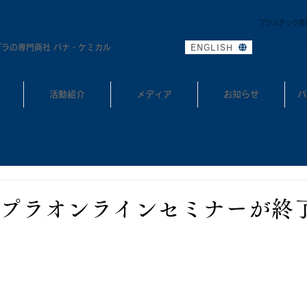
プラスチック買
0
TEL:
プラの専門商社 パナ・ケミカル
ENGLISH
活動紹介
メディア
お知らせ
パ
プラオンラインセミナーが終