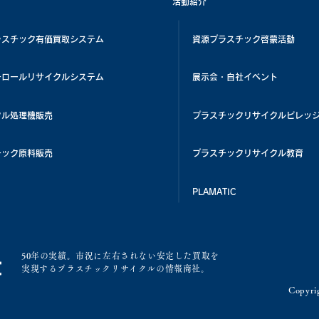
活動紹介
ラスチック有価買取システム
資源プラスチック啓蒙活動
チロールリサイクルシステム
展示会・自社イベント
クル処理機販売
プラスチックリサイクルビレッ
チック原料販売
プラスチックリサイクル教育
PLAMATIC
50年の実績。市況に左右されない安定した買取を
実現するプラスチックリサイクルの情報商社。
Copyrig