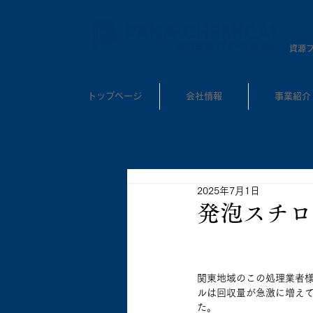
​資源
トップページ
会社情報
事業紹介
2025年7月1日
発泡スチロ
関東地域のこの処理業者
ルは回収量が急激に増えて
た。