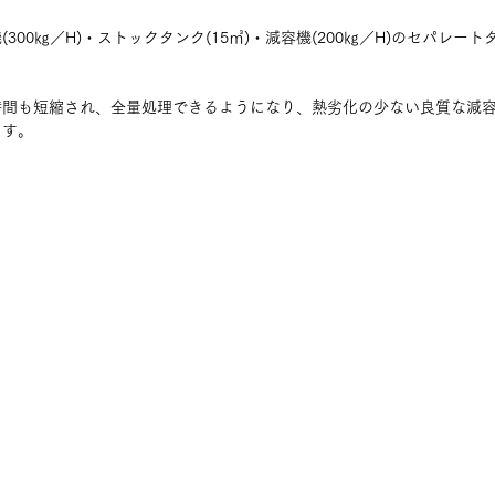
300㎏／H)・ストックタンク(15㎥)・減容機(200㎏／H)のセパレー
時間も短縮され、全量処理できるようになり、熱劣化の少ない良質な減
ます。