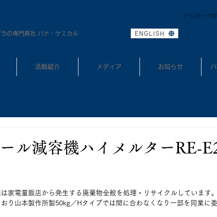
プラスチック買
0
TEL:
プラの専門商社 パナ・ケミカル
ENGLISH
活動紹介
メディア
お知らせ
パ
ール減容機ハイメルターRE-E2
様は家電量販店から発生する廃棄物全般を処理・リサイクルしています
おり山本製作所製50kg／Hタイプでは間に合わなくなり一部を同業に