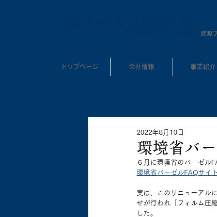
​資源
トップページ
会社情報
事業紹介
2022年8月10日
環境省バー
６月に環境省のバーゼルF
環境省バーゼルFAQサイ
実は、このリニューアル
せが行われ「フィルム圧
した。