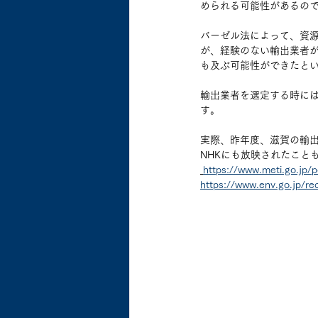
められる可能性があるの
バーゼル法によって、資
が、経験のない輸出業者
も及ぶ可能性ができたと
輸出業者を選定する時に
す。
実際、昨年度、滋賀の輸
NHKにも放映されたこと
https://www.meti.go.jp/p
https://www.env.go.jp/re