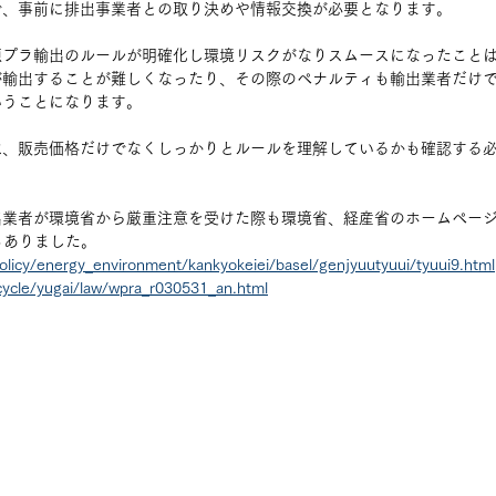
で、事前に排出事業者との取り決めや情報交換が必要となります。
源プラ輸出のルールが明確化し環境リスクがなりスムースになったこと
が輸出することが難しくなったり、その際のペナルティも輸出業者だけ
いうことになります。
は、販売価格だけでなくしっかりとルールを理解しているかも確認する
出業者が環境省から厳重注意を受けた際も環境省、経産省のホームペー
もありました。
olicy/energy_environment/kankyokeiei/basel/genjyuutyuui/tyuui9.html
cycle/yugai/law/wpra_r030531_an.html