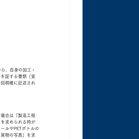
から、自身の加工・
とを証する書類（宣
今回明確に記述され
る場合は「製造工程
」を求められる時が
ールやPETボトルの
の貨物の写真」を求