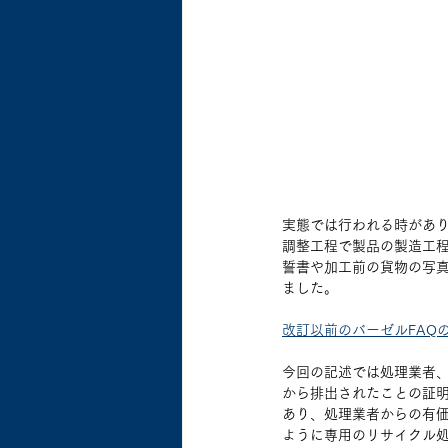
実態では行われる時があり
調整工程で製品の製造工
誓書や加工前の貨物の写
ました。
改訂以前のバーゼルFAQの
今回の記述では処理業者
から排出されたことの証
あり、処理業者からの有価
ように専用のリサイクル