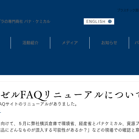
プラスチック買
0
TEL:
プラの専門商社 パナ・ケミカル
ENGLISH
活動紹介
メディア
お知らせ
パ
ゼルFAQリニューアルについ
AQサイトのリニューアルがありました。
ト
に向けて、５月に弊社横浜倉庫で環境省、経産省とパナケミカル、資源
縮品にどんなものが混入する可能性があるか？」などの現場での確認と