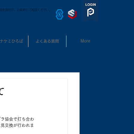
取全国対応。お気軽にご相談ください。
3-3302-7531
ナケミひろば
よくある質問
More
て
プラ協会で打ち合わ
意見交換が行われま