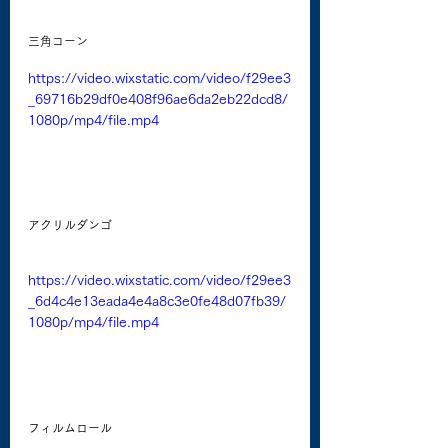
三角コーン
https://video.wixstatic.com/video/f29ee3
_69716b29df0e408f96ae6da2eb22dcd8/
1080p/mp4/file.mp4
アクリルダンゴ
https://video.wixstatic.com/video/f29ee3
_6d4c4e13eada4e4a8c3e0fe48d07fb39/
1080p/mp4/file.mp4
フィルムロール