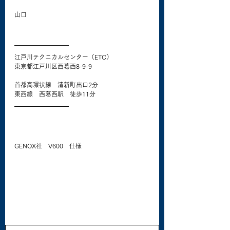
山口
江戸川テクニカルセンター（ETC）
東京都江戸川区西葛西8-9-9
首都高環状線　清新町出口2分
東西線　西葛西駅　徒歩11分
GENOX社　V600　仕様