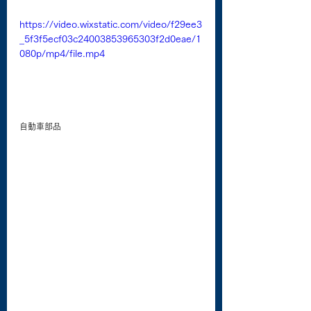
https://video.wixstatic.com/video/f29ee3
_5f3f5ecf03c24003853965303f2d0eae/1
080p/mp4/file.mp4
自動車部品