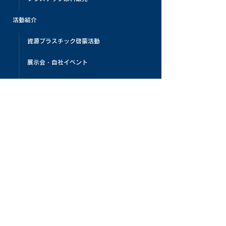
活動紹介
資源プラスチック啓蒙活動
展示会・自社イベント
プラスチックリサイクルビレッジ
プラスチックリサイクル教育
PLAMATIC
メディア掲載
お客様の声
よくある質問
お知らせ