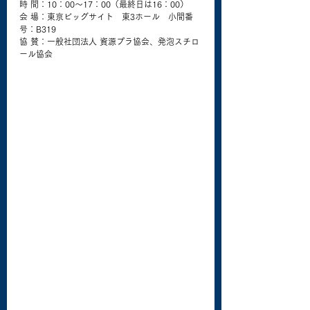
時 間：10：00～17：00（最終日は16：00）
会 場：東京ビッグサイト　東3ホール　小間番
号：B319
協 賛：一般社団法人 資源プラ協会、発泡スチロ
ール協会