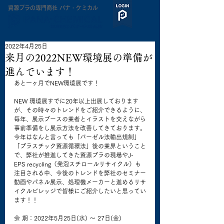
​資源プラの専門商社 パナ・ケミカル
2022年4月25日
来月の2022NEW環境展の準備が
進んでいます！
あと一ヶ月でNEW環境展です！
NEW 環境展すでに20年以上出展しております
が、その時々のトレンドをご紹介できるように、
毎年、展示ブースの業者とイラストを交えながら
事前準備をし展示方法を改善してきております。
今年はなんと言っても「バーゼル法輸出規制」
「プラスチック資源循環法」後の業界ということ
で、弊社が推進してきた資源プラの現場やJ-
EPS recycling（発泡スチロールリサイクル）も
注目される中、今後のトレンドを弊社のセミナー
動画やパネル展示、処理機メーカーと進めるリサ
イクルビレッジで皆様にご紹介したいと思ってい
ます！！
会 期：2022年5月25日(水) ～ 27日(金)