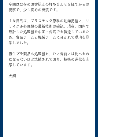
今回は既存のお客様との打ち合わせを経てからの
視察で、少し長めの出張です。
主な目的は、プラスチック原料の動向把握と、リ
サイクル処理機の最新技術の確認。現在、国内で
設計した処理機を中国・台湾でも製造しているた
め、貿易チームと機械チームに分かれて現地を見
学しました。
再生プラ製品も処理機も、ひと昔前とは比べもの
にならないほど洗練されており、技術の進化を実
感しています。

犬飼