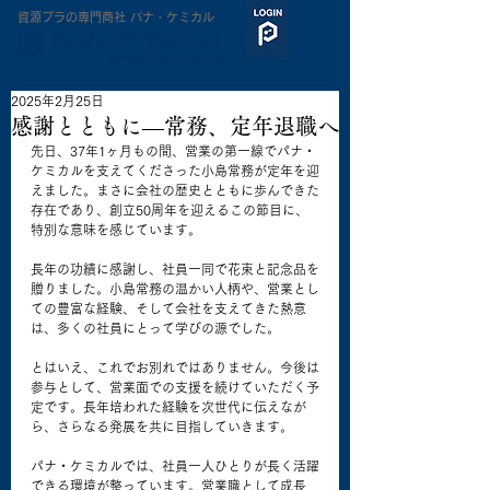
​資源プラの専門商社 パナ・ケミカル
2025年2月25日
感謝とともに—常務、定年退職へ
先日、37年1ヶ月もの間、営業の第一線でパナ・
ケミカルを支えてくださった小島常務が定年を迎
えました。まさに会社の歴史とともに歩んできた
存在であり、創立50周年を迎えるこの節目に、
特別な意味を感じています。
長年の功績に感謝し、社員一同で花束と記念品を
贈りました。小島常務の温かい人柄や、営業とし
ての豊富な経験、そして会社を支えてきた熱意
は、多くの社員にとって学びの源でした。
とはいえ、これでお別れではありません。今後は
参与として、営業面での支援を続けていただく予
定です。長年培われた経験を次世代に伝えなが
ら、さらなる発展を共に目指していきます。
パナ・ケミカルでは、社員一人ひとりが長く活躍
できる環境が整っています。営業職として成長