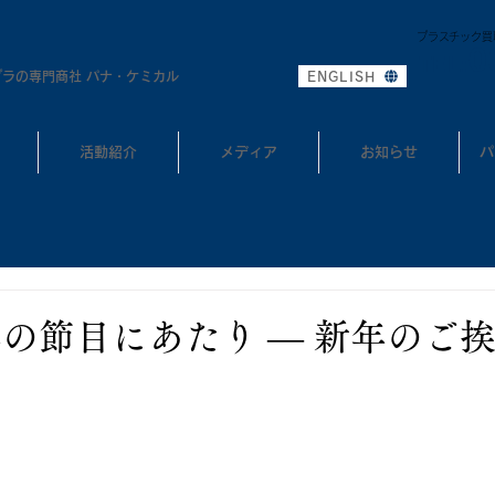
プラスチック買
0
TEL:
プラの専門商社 パナ・ケミカル
ENGLISH
活動紹介
メディア
お知らせ
パ
年の節目にあたり ― 新年のご