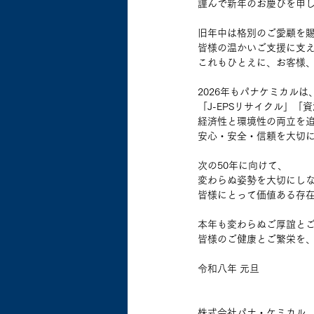
謹んで新年のお慶びを申
旧年中は格別のご愛顧を
皆様の温かいご支援に支え
これもひとえに、お客様
2026年もパナケミカルは
「J-EPSリサイクル」
経済性と環境性の両立を
安心・安全・信頼を大切
次の50年に向けて、
変わらぬ姿勢を大切にし
皆様にとって価値ある存
本年も変わらぬご厚誼と
皆様のご健康とご繁栄を
令和八年 元旦
株式会社パナ・ケミカル