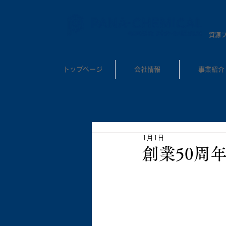
​資源
トップページ
会社情報
事業紹介
1月1日
創業50周