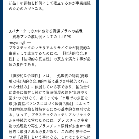
却益」の調和を如何にして確立するかが事業継続
のためのカギとなる。
3.パナ・ケミカルにおける資源プラへの挑戦
―資源プラの成功例としての「J-EPS 
recycling」―
プラスチックのマテリアルリサイクルが持続的な
事業として成立するためには、「経済的な合理
性」と「技術的な妥当性」の双方を満たす事が必
須の要件である。
「経済的な合理性」とは、「処理物の物流(商取
引)が経済的な合理的判断に基づき持続的に行わ
れる仕組み」に依拠している事であり、補助金や
助成金に依存し続けて資源循環の輪を”無理やり
回す”のではなく、あくまでも「市場での公正な
取引(需給バランスに基づく経済活動)」によって
静脈物流の輪を維持するための基本的な原則であ
る。従って、プラスチックのマテリアルリサイク
ルを持続的に営むためには、プラ スチック廃棄
物の処理物や再生プラスチック原料が安定かつ継
続的に取引される必要があり、この取引要件の一
つが「品質」という事になる。これはまさに先に