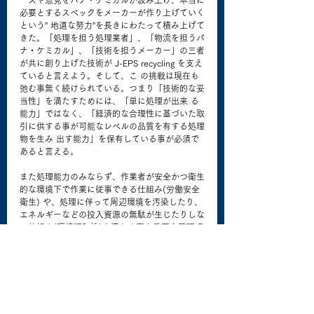
ーズや意見をパナ・ケミカルが汲み上げ、本当に
必要とするスペックをメーカーが作り上げていく
という” 地道な努力”を長きにわたって積み上げて
きた。「処理を担う処理業者」、「物流を担うパ
ナ・ケミカル」、「技術を担うメーカー」の三者
が共に創り上げた技術が J-EPS recycling を支え
ていると言えよう。そして、こ の挑戦は現在も
弛む事無く続けられている。つまり「技術的な妥
当性」を満たすためには、「単に処理が出来 る
能力」ではなく、「経済的な合理性に基づいた取
引に供する事が可能なレベルの品質を有する処理
物を生み 出す能力」を保有している事が必須で
あると言える。
また処理能力のみならず、作業者が安全かつ衛生
的な環境下で作業に従事できる仕組み(労働安全
衛生) や、処理に伴って周辺環境を汚染したり、
エネルギーなどの投入資源の無駄が生じたりしな
い仕組み(環境調和性)を満たす事も重要な管理項
目である。J-EPS recycling を担う発泡スチロー
ル減容処理装置は長き にわたる開発の歴史から
これらの事項についても十分に対応しており、他
のプラスチックリサイクル装置と比べても、遥か
に技術的な進歩を遂げている。