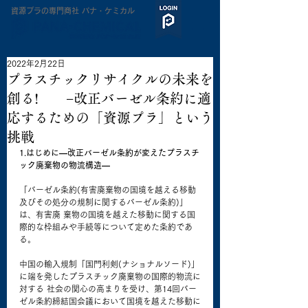
​資源プラの専門商社 パナ・ケミカル
2022年2月22日
プラスチックリサイクルの未来を
創る! −改正バーゼル条約に適
応するための「資源プラ」という
挑戦
1.はじめに―改正バーゼル条約が変えたプラスチ
ック廃棄物の物流構造―
「バーゼル条約(有害廃棄物の国境を越える移動
及びその処分の規制に関するバーゼル条約)」
は、有害廃 棄物の国境を越えた移動に関する国
際的な枠組みや手続等について定めた条約であ
る。
中国の輸入規制「国門利剣(ナショナルソード)」
に端を発したプラスチック廃棄物の国際的物流に
対する 社会の関心の高まりを受け、第14回バー
ゼル条約締結国会議において国境を越えた移動に