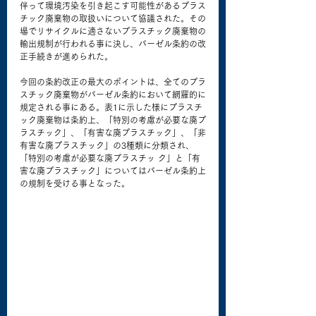
伴って環境汚染を引き起こす可能性があるプラス
チック廃棄物の取扱いについて協議された。その
場でリサイクルに適さないプラスチック廃棄物の
輸出規制が行われる事に決し、バーゼル条約の改
正手続きが進められた。
今回の条約改正の最大のポイントは、全てのプラ
スチック廃棄物がバーゼル条約において網羅的に
規定される事にある。表1に示した様にプラスチ
ック廃棄物は条約上、「特別の考慮が必要な廃プ
ラスチック」、「有害な廃プラスチック」、「非
有害な廃プラスチック」の3種類に分類され、
「特別の考慮が必要な廃プラスチッ ク」と「有
害な廃プラスチック」についてはバーゼル条約上
の規制を受ける事となった。