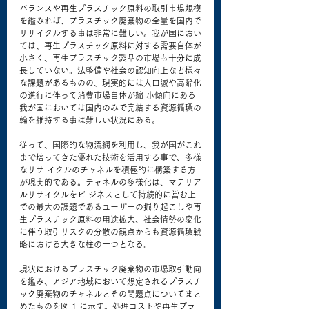
バランスや再生プラスチック原料の取引市場規模
を鑑みれば、プラスチック廃棄物の全量を国内で
リサイクルする事は非常に難しい。我が国におい
ては、再生プラスチック原料に対する需要自体が
小さく、再生プラスチック製品の市場も十分に成
長していない。法整備や社会の認知向上など様々
な課題があるものの、現実的には人口減や高齢化
の進行に伴って消費市場自体が縮 小傾向にある
我が国においては国内のみで完結する資源循環の
輪を維持する事は難しい状況にある。
従って、国際的な物流網を利用し、我が国がこれ
まで培ってきた優れた技術を活用する事で、多様
なリサ イクルのチャネルを積極的に構築する方
が現実的である。チャネルの多様化は、マテリア
ルリサイクルをビ ジネスとして持続的に営む上
での最大の課題であるユーザーの掘り起こしや再
生プラスチック原料の用途拡大、社会情勢の変化
に伴う取引リスクの分散の観点からも資源循環戦
略における大きな柱の一つとなる。
現状におけるプラスチック廃棄物の市場取引動向
を鑑み、アジア地域において想定されるプラスチ
ック廃棄物のチャネルとその問題点についてまと
めたものを図 1 に示す。処理コストや再生プラ