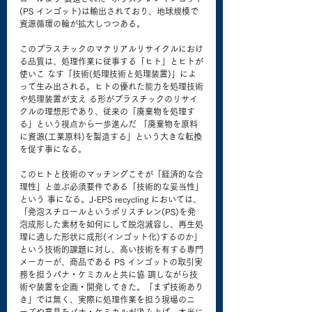
(PS インゴット)は輸出されており、地球規模で
資源循環の輪が拡大しつつある。
このプラスチックのマテリアルリサイクルにおけ
る品質は、処理作業に従事する「ヒト」とヒトが
使いこ なす「技術(処理技術と処理装置)」によ
って生み出される。ヒトの優れた能力を処理技術
や処理装置が支え る形がプラスチックのリサイ
クルの理想形であり、従来の「廃棄物を処理す
る」という視点から一歩進んだ 「廃棄物を原料
に資源(工業原料)を製造する」という大きな転換
を促す事になる。
このヒトと技術のマッチングこそが「経済的な合
理性」と並ぶ必須要件である「技術的な妥当性」
という 事になる。J-EPS recycling においては、
「発泡スチロールというポリスチレン(PS)を発
泡成形した素材を如何にして脱泡減容し、再生処
理に適した形状に成形(インゴット化)するのか」
という技術的課題に対し、高い技術を有する専門
メーカーが、商品である PS インゴットの取引実
務を担うパナ・ケミカルと共に協 調しながら技
術や装置を企画・開発してきた。「まず技術あり
き」では無く、実際に処理作業を担う現場のニ 