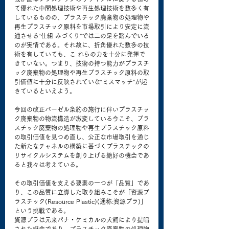
て優れた中間処理技術や再生処理技術を数多く有
しているものの、プラスチック廃棄物の処理物や
再生プラスチック原料を市場取引により安定に流
通させる“仕組 みづくり”では二の足を踏んでいる
のが実情である。それ故に、折角優れた数多の技
術を有していても、こ れらの力を十分に発揮で
きていない。つまり、技術の持つ能力がプラスチ
ック廃棄物の処理物や再生プラスチック原料の取
引価値に十分に反映されていな“ミスマッチ”が起
きているといえよう。
今回の改正バーゼル条約の施行に伴いプラスチッ
ク廃棄物の物流構造が激変している今こそ、プラ
スチック廃棄物の処理物や再生プラスチック原料
の取引価値を見つめ直し、公正な市場取引を通じ
た新たなチャネルの構築に基づくプラスチックの
リサイクルシステムを創り上げる絶好の機会であ
ると我々は考えている。
その取引価値を支える要素の一つが「品質」であ
り、この品質に立脚した取り組みこそが「資源プ
ラスチック(Resource Plastic)(通称:資源プラ)」
という挑戦である。
資源プラは元来パナ・ケミカルの犬飼により提唱