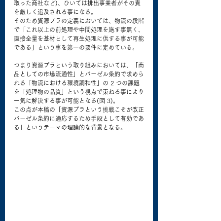
取った商社など)、ひいては排出事業者がその責
を厳しく追及される事になる。
そのため資源プラの定義においては、物流の段階
で「これ以上の前処理や中間処理を施す事無く、
直接全量を基材として再生処理に供する事が可能
である」という事を第一の要件に定めている。
つまり資源プラという取り組みにおいては、「商
品としての市場流通性」とバーゼル条約で求めら
れる「物流における環境調和性」の 2 つの課題
を「処理物の品質」という視点で束ねる事により
一気に解決する事が可能となる(図 3)。
この点が本稿の「資源プラという挑戦こそが改正
バーゼル条約に適応するため手段として有効であ
る」というテーマの理論的な背景となる。