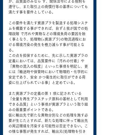
が、品質面のみなら ず、関係法令による規制も
遵守し、また取引上の商慣行等の基準についても
満たす事を要件としている。
この要件を満たす資源プラを製造する処理システ
ムを構築する事ができれば、自ずと我が国での処
理段階 で汚れや異物などの環境負荷の要因を除
く事となり、処理物(=資源プラ)の物流過程にお
ける環境汚染の発生を極力減らす事が可能とな
る。
この点を担保するために、先に示した資源プラの
定義においては、品質要件に「汚れの付着」や
「異物の混入の程度」といった事項を明記し、更
には「輸送時や保管時において物理的・化学的に
安定であり、安全 かつ衛生的に取引ができる荷
姿に仕上げられている事」と定めている。
また資源プラの定義の第 1 項に記されている
「全量を再生プラスチック原料の基材として利用
できる品質」という事項が資源プラという取り組
みの最重要ポイントである。
仮に輸出先で新たな異物分別などの処理を施す必
要が生じたとすれば、新たな処理に伴って輸出先
の周辺環境を汚染する可能性は否定できない。こ
の様な事態が発生すれば、輸出元(処理物を引き