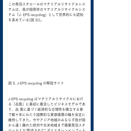
この発泡スチロールのマテリアルリサイクルシス
テムは、我が国発祥のマテリアルリサイクルシス
テム「J- EPS recycling」として世界的にも認知
を高めている(図 5))。
図 5. J-EPS recycling の解説サイト
J-EPS recycling はマテリアルリサイクルにおけ
る「品質」に最初に着目したビジネスモデルであ
り、品 質に基づく経済的な合理性を確立する事
で数十年にわたり国際的な資源循環の輪を安定に
維持してきた。今やアジア地域のみならず我が国
から遠く離れた欧州や北米地域まで廃棄発泡スチ
ロールより”製造された” ポリスチレンインゴット