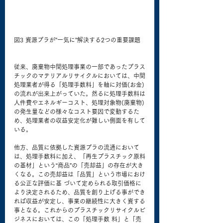
図3 資源プラが”一気に”解決する2つの重要課題
従来、廃棄物中間処理事業の一部であったプラス
チックのマテリアルリサイクルにおいては、中間
処理業者が得る「処理手数料」を軸に対価(お金)
の流れが出来上がっていた。然るに処理手数料は
人件費やエネルギーコスト、処理対象物(廃棄物)
の発生量などの様々なコスト要因で変動するた
め、処理業者の収益安定化が難しい側面を有して
いる。
他方、品質に依拠した資源プラの流通において
は、処理手数料に加え、「再生プラスチック原料
の基材」という“商品”の「売却益」の存在が大き
くなる。この売却益は「品質」という市場におけ
る公正な評価に基 づいて定められる取引価格に
より決定されるため、品質を創り上げる事ができ
れば収益が安定し、事業の継続性に大きく資する
事となる。これからのプラスチックリサイクルビ
ジネスにおいては、この「処理手数 料」と「売