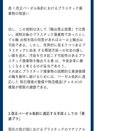
表 1.改正バーゼル条約におけるプラスチック廃
棄物の取扱い
但し、この規制は決して「輸出禁止措置」では無
い。規制対象のプラスチック廃棄物であったとし
ても輸 出相手国の同意があればルール上輸出は
可能である。しかし、世界的に高まりつつあるプ
ラスチックに由来 する環境汚染への社会の厳し
い眼を逃れ、汚染を引き起こす可能性のあるプラ
スチック廃棄物を輸出する事 は、今後非常に難
しくなると考えるのが妥当であろう。
それ故にプラスチック廃棄物の国際的な資源循環
の輪を維持し続けるためには、バーゼル条約に適
応した 取引環境の整備や物流構造(チャネル)の
構築が喫緊の課題である。
2.改正バーゼル条約に適応する手段としての「資
源プラ」
現在の我が国におけるプラスチックのマテリアル