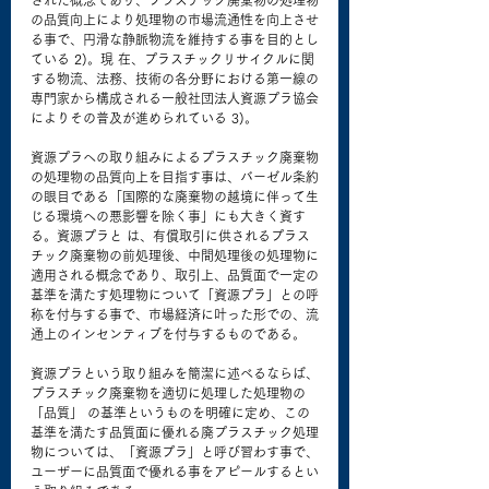
された概念であり、プラスチック廃棄物の処理物
の品質向上により処理物の市場流通性を向上させ
る事で、円滑な静脈物流を維持する事を目的とし
ている 2)。現 在、プラスチックリサイクルに関
する物流、法務、技術の各分野における第一線の
専門家から構成される一般社団法人資源プラ協会
によりその普及が進められている 3)。
資源プラへの取り組みによるプラスチック廃棄物
の処理物の品質向上を目指す事は、バーゼル条約
の眼目である「国際的な廃棄物の越境に伴って生
じる環境への悪影響を除く事」にも大きく資す
る。資源プラと は、有償取引に供されるプラス
チック廃棄物の前処理後、中間処理後の処理物に
適用される概念であり、取引上、品質面で一定の
基準を満たす処理物について「資源プラ」との呼
称を付与する事で、市場経済に叶った形での、流
通上のインセンティブを付与するものである。
資源プラという取り組みを簡潔に述べるならば、
プラスチック廃棄物を適切に処理した処理物の
「品質」 の基準というものを明確に定め、この
基準を満たす品質面に優れる廃プラスチック処理
物については、「資源プラ」と呼び習わす事で、
ユーザーに品質面で優れる事をアピールするとい