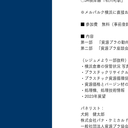
〇JR根岸線「石川町駅」　
※メルパルク横浜に直接
■ 参加費　無料（事前登
■ 内容
第一部    「資源プラの動向
第二部　「資源プラ座談
（レジュメより一部抜粋
・横浜倉庫の保管状況 写
・プラスチックリサイク
・プラスチック資源循環
・資源価格とバージン材
・処理機、処理技術情報
・2023年展望
パネリスト：
犬飼　健太郎
株式会社パナ・ケミカル 
一般社団法人資源プラ協会