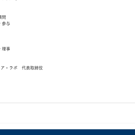
顧問
 参与
 理事
ィア・ラボ　代表取締役