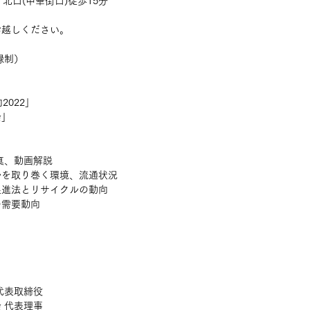
北口(中華街口)徒歩15分
お越しください。
録制）
2022」
会」
）
真、動画解説
ルを取り巻く環境、流通状況
促進法とリサイクルの動向
の需要動向
代表取締役
 代表理事