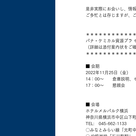
是非実際にお会いし、情
ご多忙とは存じますが、
＊＊＊＊＊＊＊＊＊＊＊
パナ・ケミカル資源プラ 
（詳細は添付案内状をご
＊＊＊＊＊＊＊＊＊＊＊
■ 会期
2022年11月25日（金）
14：00～　　倉庫説明
17：00～　　懇親会
■ 会場
ホテルメルパルク横浜
神奈川県横浜市中区山下町
TEL:　045-662-1133
〇みなとみらい線「元町中