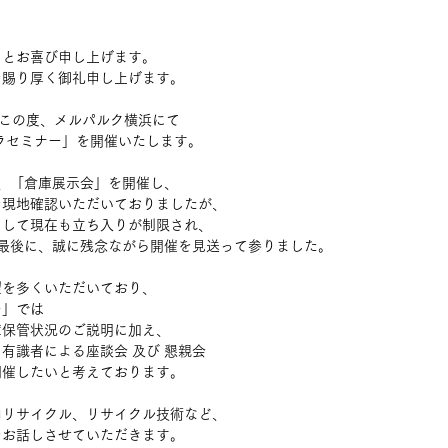
ととお喜び申し上げます。
を賜り厚く御礼申し上げます。
、この度、メルパルク横浜にて
ラセミナー」を開催いたします。
、「倉庫展示会」を開催し、
を現地確認いただいておりましたが、
として現在も立ち入りが制限され、
）を最後に、誠に残念ながら開催を見送って参りました。
望を多くいただいており、
ー」では
庫保管状況のご説明に加え、
有識者による座談会 及び 懇親会
開催したいと考えております。
内リサイクル、リサイクル技術など、
をお話しさせていただきます。