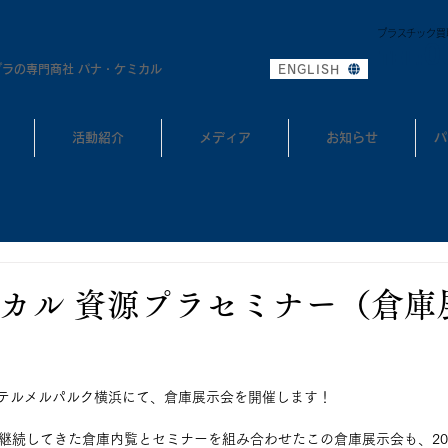
プラスチック買
0
TEL:
プラの専門商社 パナ・ケミカル
ENGLISH
活動紹介
メディア
お知らせ
パ
カル 資源プラセミナー（倉庫
）ホテルメルパルク横浜にて、倉庫展示会を開催します！
で継続してきた倉庫内覧とセミナーを組み合わせたこの倉庫展示会も、201