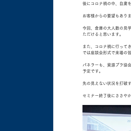
後にコロナ禍の中、自粛
お客様からの要望もあり
今回、倉庫の大人数の見
ただけると思います。
また、コロナ禍に行って
では座談会形式で来場の
パネラーも、資源プラ協
予定です。
先の見えない状況を打破
セミナー終了後にささや