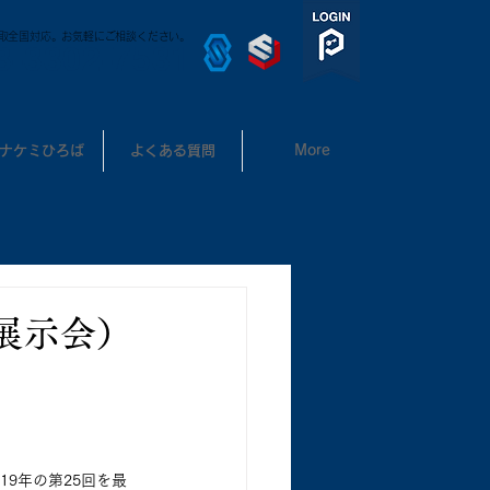
取全国対応。お気軽にご相談ください。
3-3302-7531
ナケミひろば
よくある質問
More
展示会）
9年の第25回を最