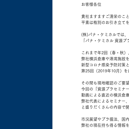
お客様各位
貴社ますますご清栄のこ
平素は格別のお引き立て
(株)パナ・ケミカルでは
「パナ・ケミカル 資源プ
これまで年2回（春・秋）
弊社横浜倉庫や港湾施設
新型コロナ感染予防対策
第25回（2019年10月
その間も現地確認のご要
今回の「資源プラセミナ
動画による直近の横浜倉
弊社代表によるセミナー、
と盛りだくさんの内容で
市況展望やプラ循法、国
弊社の現在持ち得る情報