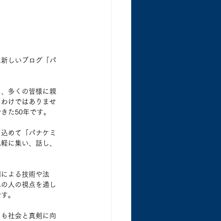
は新しいブログ「パ
て、多くの皆様に親
るわけではありませ
きた50年です。
を込めて「パナケミ
気軽に集い、話し、
問による技術や法
れの人の視点を通し
です。
からも社会と真剣に向