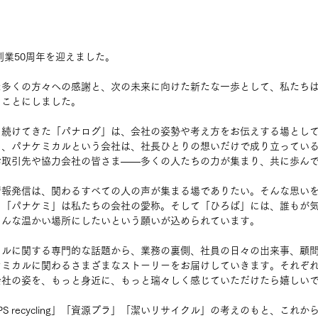
創業50周年を迎えました。
た多くの方々への感謝と、次の未来に向けた新たな一歩として、私たち
ることにしました。
て続けてきた「パナログ」は、会社の姿勢や考え方をお伝えする場とし
し、パナケミカルという会社は、社長ひとりの想いだけで成り立ってい
取引先や協力会社の皆さま——多くの人たちの力が集まり、共に歩んで
情報発信は、関わるすべての人の声が集まる場でありたい。そんな思い
。「パナケミ」は私たちの会社の愛称。そして「ひろば」には、誰もが
そんな温かい場所にしたいという願いが込められています。
クルに関する専門的な話題から、業務の裏側、社員の日々の出来事、顧
ケミカルに関わるさまざまなストーリーをお届けしていきます。それぞ
会社の姿を、もっと身近に、もっと瑞々しく感じていただけたら嬉しい
PS recycling」「資源プラ」「潔いリサイクル」の考えのもと、これ