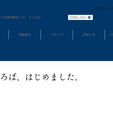
プラスチック買
0
TEL:
プラの専門商社 パナ・ケミカル
ENGLISH
活動紹介
メディア
お知らせ
パ
ろば、はじめました。