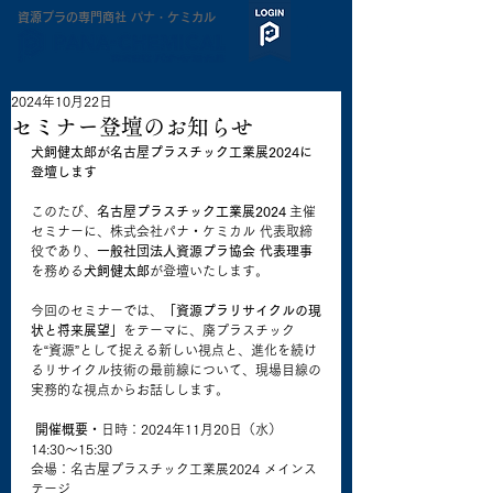
​資源プラの専門商社 パナ・ケミカル
2024年10月22日
セミナー登壇のお知らせ
犬飼健太郎が名古屋プラスチック工業展2024に
登壇します
このたび、
名古屋プラスチック工業展2024
 主催
セミナーに、株式会社パナ・ケミカル 代表取締
役であり、
一般社団法人資源プラ協会 代表理事
を務める
犬飼健太郎
が登壇いたします。
今回のセミナーでは、
「資源プラリサイクルの現
状と将来展望」
をテーマに、廃プラスチック
を“資源”として捉える新しい視点と、進化を続け
るリサイクル技術の最前線について、現場目線の
実務的な視点からお話しします。
開催概要
・日時：2024年11月20日（水）
14:30〜15:30
会場：名古屋プラスチック工業展2024 メインス
テージ