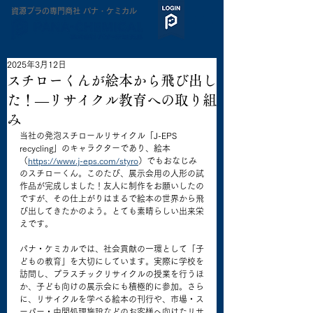
​資源プラの専門商社 パナ・ケミカル
2025年3月12日
スチローくんが絵本から飛び出し
た！—リサイクル教育への取り組
み
当社の発泡スチロールリサイクル「J-EPS 
recycling」のキャラクターであり、絵本
（
https://www.j-eps.com/styro
）でもおなじみ
のスチローくん。このたび、展示会用の人形の試
作品が完成しました！友人に制作をお願いしたの
ですが、その仕上がりはまるで絵本の世界から飛
び出してきたかのよう。とても素晴らしい出来栄
えです。
パナ・ケミカルでは、社会貢献の一環として「子
どもの教育」を大切にしています。実際に学校を
訪問し、プラスチックリサイクルの授業を行うほ
か、子ども向けの展示会にも積極的に参加。さら
に、リサイクルを学べる絵本の刊行や、市場・ス
ーパー・中間処理施設などのお客様へ向けたリサ