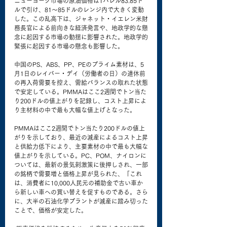
ニューヨーク市場の原油価格は1バレル83.85ド
ルで引け、81～85ドルのレンジ内で大きく変動
した。この乱高下は、ジャネット・イエレン米財
務長官による前向きな経済発言や、地政学的な懸
念に起因する市場の動揺に影響された。地政学的
緊張に起因する市場の懸念も影響した。
中国のPS、ABS、PP、PEのプライム素材は、5
月1日のレイバー・デイ（労働者の日）の連休前
の再入荷需要を控え、需給バランスの取れた状態
で安定している。PMMAはここ2週間でトン当た
り200ドルの値上がりを記録し、コスト上昇によ
り主材料の中で最も大幅な値上げとなった。
PMMAはここ2週間でトン当たり200ドルの値上
がりを示しており、最近の減産によるコスト上昇
と供給力低下により、主要素材の中で最も大幅な
値上がりを示している。PC、POM、ナイロンに
ついては、最新の景気刺激策に後押しされ、一部
の銘柄で需要増と価格上昇が見られた、「これ
は、消費者に10,000人民元の補助金で古い車か
ら新しい車への買い替えを促すものである。さら
に、大半の石油化学プラントが減産に踏み切った
ことで、価格が安定した。