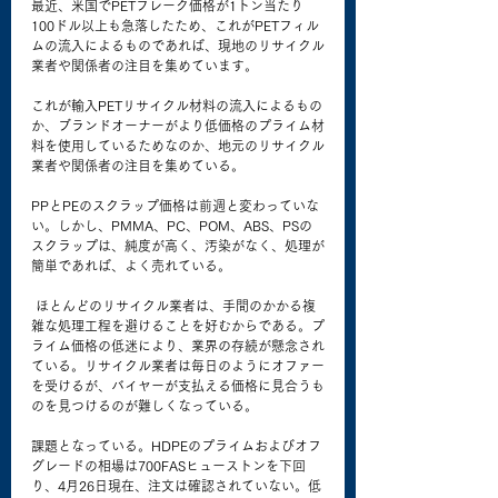
最近、米国でPETフレーク価格が1トン当たり
100ドル以上も急落したため、これがPETフィル
ムの流入によるものであれば、現地のリサイクル
業者や関係者の注目を集めています。
これが輸入PETリサイクル材料の流入によるもの
か、ブランドオーナーがより低価格のプライム材
料を使用しているためなのか、地元のリサイクル
業者や関係者の注目を集めている。
PPとPEのスクラップ価格は前週と変わっていな
い。しかし、PMMA、PC、POM、ABS、PSの
スクラップは、純度が高く、汚染がなく、処理が
簡単であれば、よく売れている。
 ほとんどのリサイクル業者は、手間のかかる複
雑な処理工程を避けることを好むからである。プ
ライム価格の低迷により、業界の存続が懸念され
ている。リサイクル業者は毎日のようにオファー
を受けるが、バイヤーが支払える価格に見合うも
のを見つけるのが難しくなっている。
課題となっている。HDPEのプライムおよびオフ
グレードの相場は700FASヒューストンを下回
り、4月26日現在、注文は確認されていない。低