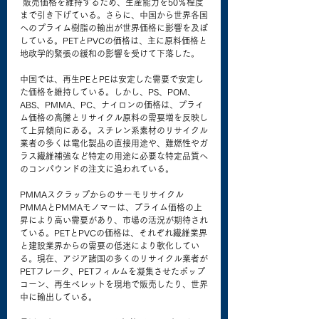
 販売価格を維持するため、生産能力を50％程度
まで引き下げている。さらに、中国から世界各国
へのプライム樹脂の輸出が世界価格に影響を及ぼ
している。PETとPVCの価格は、主に原料価格と
地政学的緊張の緩和の影響を受けて下落した。
中国では、再生PEとPEは安定した需要で安定し
た価格を維持している。しかし、PS、POM、
ABS、PMMA、PC、ナイロンの価格は、プライ
ム価格の高騰とリサイクル原料の需要増を反映し
て上昇傾向にある。スチレン系素材のリサイクル
業者の多くは電化製品の直接用途や、難燃性やガ
ラス繊維補強など特定の用途に必要な特定品質へ
のコンパウンドの注文に追われている。
PMMAスクラップからのサーモリサイクル
PMMAとPMMAモノマーは、プライム価格の上
昇により高い需要があり、市場の活況が期待され
ている。PETとPVCの価格は、それぞれ繊維業界
と建設業界からの需要の低迷により軟化してい
る。現在、アジア諸国の多くのリサイクル業者が
PETフレーク、PETフィルムを凝集させたポップ
コーン、再生ペレットを現地で販売したり、世界
中に輸出している。