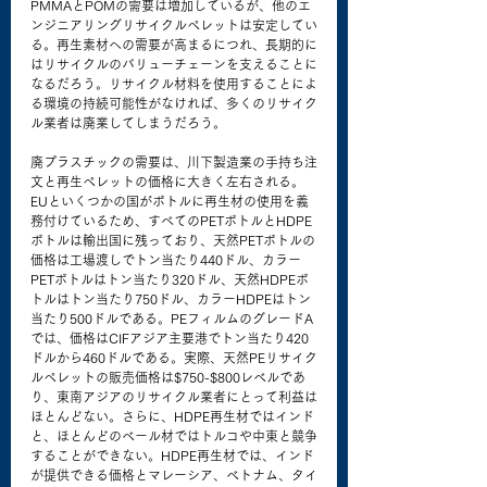
PMMAとPOMの需要は増加しているが、他のエ
ンジニアリングリサイクルペレットは安定してい
る。再生素材への需要が高まるにつれ、長期的に
はリサイクルのバリューチェーンを支えることに
なるだろう。リサイクル材料を使用することによ
る環境の持続可能性がなければ、多くのリサイク
ル業者は廃業してしまうだろう。
廃プラスチックの需要は、川下製造業の手持ち注
文と再生ペレットの価格に大きく左右される。
EUといくつかの国がボトルに再生材の使用を義
務付けているため、すべてのPETボトルとHDPE
ボトルは輸出国に残っており、天然PETボトルの
価格は工場渡しでトン当たり440ドル、カラー
PETボトルはトン当たり320ドル、天然HDPEボ
トルはトン当たり750ドル、カラーHDPEはトン
当たり500ドルである。PEフィルムのグレードA
では、価格はCIFアジア主要港でトン当たり420
ドルから460ドルである。実際、天然PEリサイク
ルペレットの販売価格は$750-$800レベルであ
り、東南アジアのリサイクル業者にとって利益は
ほとんどない。さらに、HDPE再生材ではインド
と、ほとんどのベール材ではトルコや中東と競争
することができない。HDPE再生材では、インド
が提供できる価格とマレーシア、ベトナム、タイ