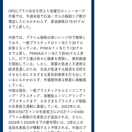
OPECプラス会合を控えた金曜日のニューヨーク
市場では、今週米国で石油・ガスの掘削リグ数が
増加したにもかかわらず、原油価格は79.97ドル
まで上昇した。
中国では、プライム価格は狭いレンジ内で推移し
ており、一般プラスチックはトン当たり30ドル
前後となっている。POMはトン当たり100ドル
まで上昇し、PMMAはトン当たり約50ドル上昇
した。川下工場は徐々に操業を再開し、原料調達
を開始している。しかし、需要の低迷と不透明な
経済見通しのため、北京が低迷する経済を活性化
させるためにさまざまな景気刺激策を打ち出して
いるにもかかわらず、市場関係者は慎重に楽観視
している。
中国は現在、一般プラスチックからエンジニアリ
ング・プラスチック、高機能エンジニアリング・
プラスチックまで、さまざまなプラスチック樹脂
の生産能力過剰に直面している。2023年には、
既存の567万トンの生産能力に216万トンのABS
プライム樹脂の生産能力が追加される。さらに、
2024年と2029年までの数年間には、2倍以上の
追加生産能力が稼動すると予想される。中国のプ