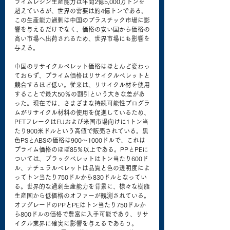
ライムレジン生産能力は年間2億5,000万トンを
超えているが、世界の需要は約4億トンである。
この生産能力過剰は中国のプラスチック市場に影
響を与えるだけでなく、価格の安い国から価格の
高い市場へ出荷されるため、世界市場にも影響を
与える。
中国のリサイクルペレット価格はほとんど変わっ
ておらず、プライム価格はリサイクルペレットと
競合するほど低い。従来は、リサイクル材を使用
することで最大50％の割引という大きな差があ
った。現在では、さまざまな持続可能性プログラ
ムがリサイクル材料の使用を促進しているため、
PETフレークはEUおよび米国市場向けに1トン当
たり900米ドルという高値で販売されている。黒
色PSとABSの価格は900～1000ドルで、これは
プライム価格のほぼ85％以上である。PPとPEに
ついては、ブラックペレットはトン当たり600ド
ル、ナチュラルペレットは品質と色の透明度によ
ってトン当たり750ドルから830ドルとなってい
る。世界的な過剰生産能力を背景に、様々な樹脂
生産国から低価格のオファーが観測されている。
オフグレードのPPとPEはトン当たり750ドルか
ら800ドルの価格で豊富に入手可能であり、リサ
イクル業界に確実に影響を与えるであろう。