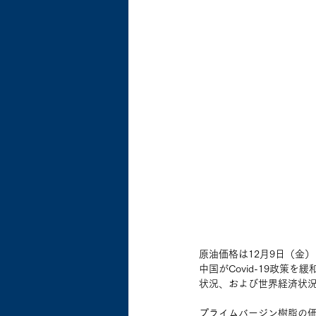
原油価格は12月9日（金
中国がCovid-19政
状況、および世界経済状
プライムバージン樹脂の