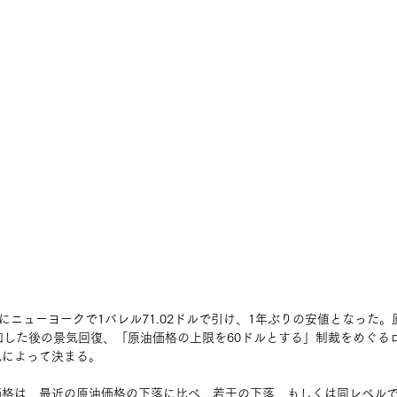
）にニューヨークで1バレル71.02ドルで引け、1年ぶりの安値となった
策を緩和した後の景気回復、「原油価格の上限を60ドルとする」制裁をめぐ
況によって決まる。
価格は、最近の原油価格の下落に比べ、若干の下落、もしくは同レベル