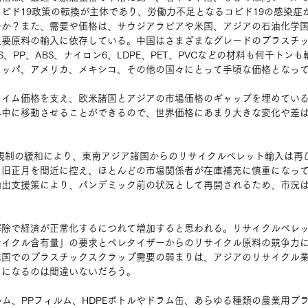
ビド19政策の転換が主体であり、労働力不足となるコビド19の感染症
のか？また、需要や価格は、サウジアラビアや米国、アジアの石油化学
主要原料の輸入に依存している。中国はさまざまなグレードのプラスチ
、PP、ABS、ナイロン6、LDPE、PET、PVCなどの材料も何千トン
ロッパ、アメリカ、メキシコ、その他の国々にとって手頃な価格となっ
ライム価格を支え、欧米諸国とアジアの市場価格のギャップを埋めてい
界中に移動させることができるので、世界価格にあまり大きな変化や差
規制の緩和により、東南アジア諸国からのリサイクルペレット輸入は再
、旧正月を間近に控え、ほとんどの市場関係者が在庫補充に慎重になっ
輸出支援策により、パンデミック前の状況として再開されるため、市況
解除で経済が正常化するにつれて増加すると思われる。リサイクルペレ
サイクル含有量」の要求とペレタイザーからのリサイクル原料の競争力
進国でのプラスチックスクラップ需要の弱まりは、アジアのリサイクル
とになるのは間違いないだろう。
ィルム、PPフィルム、HDPEボトルやドラム缶、あらゆる種類の農業用プ