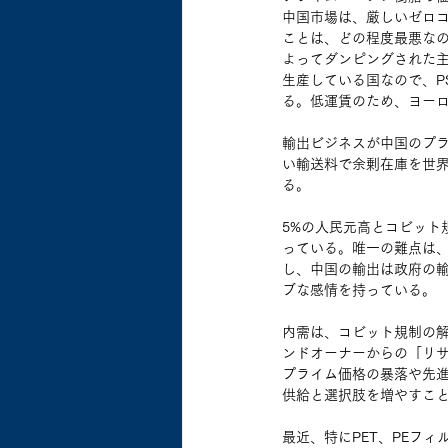
中国市場は、厳しいゼロコ
ことは、どの程度最悪な
よってダンピングされた
生産している国なので、PS
る。低運賃のため、ヨー
輸出ビジネスが中国のプ
い輸送料で余剰在庫を世
る。
5%の人民元高とコビット
っている。唯一の難点は
し、中国の輸出は政府の
ブな感情を持っている。
内需は、コビット規制の
ンドオーナーからの「リ
プライム価格の暴落や先
供給と選択肢を増やすこ
最近、特にPET、PEフ