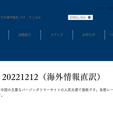
プラスチック買
0
TEL:
プラの専門商社 パナ・ケミカル
ENGLISH
活動紹介
メディア
お知らせ
パ
20221212（海外情報直訳）
、中国の主要なバージンポリマーサイトの人民元建て価格です。為替レー
す。