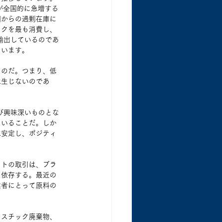
が全国的に急増する
国からの過剰在庫に
ックを最も消費し、
も輸出しているのであ
ています。
るのだ。つまり、低
は生じないのであ
び興味深いものとな
ていることだ。しか
は安定し、ポジティ
ットの取引は、ブラ
に依存する。最近の
業者にとって原料の
ラスチック廃棄物、