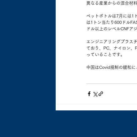
異なる産業からの混合材
ペットボトルは7月には1ト
は1トン当たり600ドルF
ドル以上のレベルCNFア
エンジニアリングプラス
ており、PC、ナイロン、P
っていることです。
中国はCovid規制の緩和