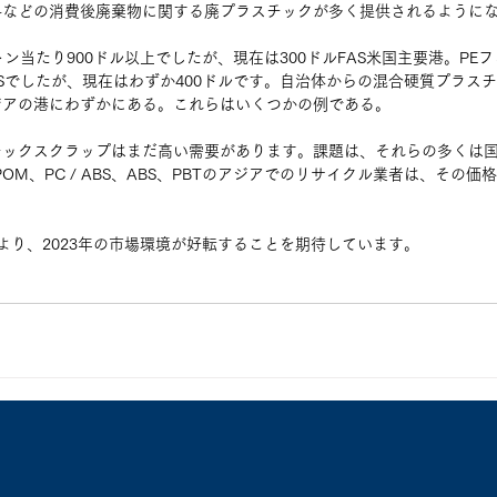
料などの消費後廃棄物に関する廃プラスチックが多く提供されるように
ン当たり900ドル以上でしたが、現在は300ドルFAS米国主要港。PE
ASでしたが、現在はわずか400ドルです。自治体からの混合硬質プラスチ
ジアの港にわずかにある。これらはいくつかの例である。
チックスクラップはまだ高い需要があります。課題は、それらの多くは
OM、PC / ABS、ABS、PBTのアジアでのリサイクル業者は、その
により、2023年の市場環境が好転することを期待しています。