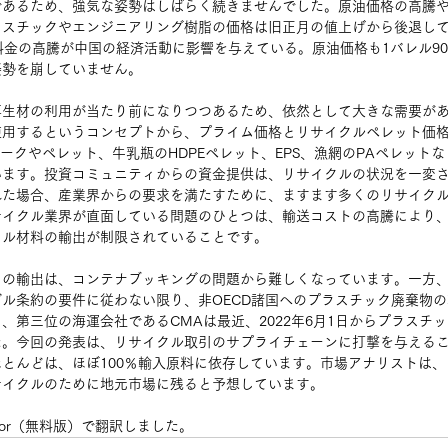
であるため、強気な姿勢はしばらく続きませんでした。原油価格の高騰
ラスチックやエンジニアリング樹脂の価格は旧正月の値上げから後退し
料金の高騰が中国の経済活動に影響を与えている。原油価格も1バレル9
姿勢を崩していません。
再生材の利用が当たり前になりつつあるため、依然として大きな需要が
使用するというコンセプトから、プライム価格とリサイクルペレット価
レークやペレット、牛乳瓶のHDPEペレット、EPS、漁網のPAペレット
います。投資コミュニティからの資金提供は、リサイクルの状況を一変
れた場合、産業界からの要求を満たすために、ますます多くのリサイク
サイクル業界が直面している問題のひとつは、輸送コストの高騰により
クル材料の輸出が制限されていることです。
の輸出は、コンテナブッキングの問題から難しくなっています。一方、
ル条約の要件に従わない限り、非OECD諸国へのプラスチック廃棄物
、第三位の海運会社であるCMAは最近、2022年6月1日からプラスチ
た。今回の発表は、リサイクル取引のサプライチェーンに打撃を与える
とんどは、ほぼ100％輸入原料に依存しています。市場アナリストは
サイクルのために地元市場に残ると予想しています。
nslator（無料版）で翻訳しました。