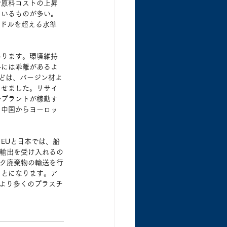
や原料コストの上昇
ているものが多い。
0ドルを超える水準
あります。環境維持
格には乖離があるよ
などは、バージン材よ
させました。リサイ
ルプラントが稼動す
、中国からヨーロッ
EUと日本では、船
の輸出を受け入れるの
ック廃棄物の輸送を行
ことになります。ア
、より多くのプラスチ