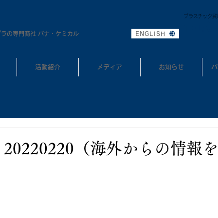
プラスチック買
0
TEL:
プラの専門商社 パナ・ケミカル
ENGLISH
活動紹介
メディア
お知らせ
パ
20220220（海外からの情報