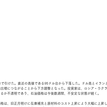
1で引けた。直近の高値である95ドル台から下落した。ドル高とイラン
輸出増につながることから下方調整となった。投資家は、ロシア・ウク
えるか不透明であり、石油価格は今後数週間、不安定な状態が続く。
価格は、旧正月明けに在庫補充と原材料のコスト上昇により大幅に上昇