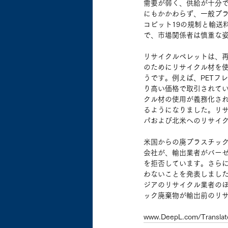
需要が弱く、供給が十分
にもかかわらず、一般プ
コビット19の規制と輸送
で、市場関係者は慎重な
リサイクルペレットは、
のためにリサイクル材を
うです。例えば、PETフ
り高い価格で取引されて
クル材の使用が義務化さ
るようになりました。リ
パおよび北米へのリサイ
米国からの廃プラスチック
会社が、輸出業者がバーゼ
を拒否しています。さらに
わないことを発表しまし
ジアのリサイクル業者のほ
ック廃棄物が輸出前のリ
www.DeepL.com/Tra