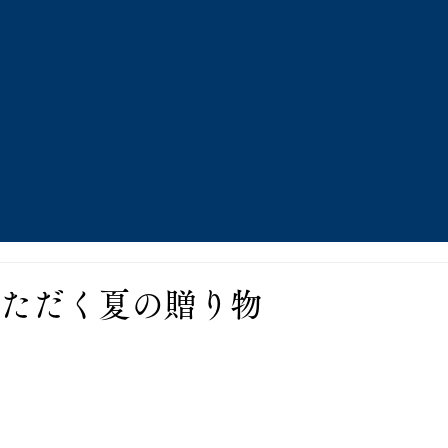
プラスチック買
0
TEL:
プラの専門商社 パナ・ケミカル
ENGLISH
活動紹介
メディア
お知らせ
パ
ただく夏の贈り物