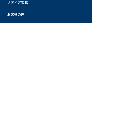
メディア掲載
お客様の声
よくある質問
お知らせ
パナケミひろば
採用情報
お問い合わせ
プライバシーポリシー
Copyright Pana-chemical Co.,Ltd. All Rights Reserved.