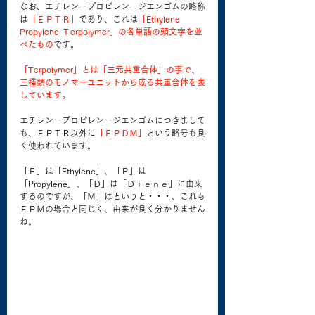
なお、エチレンープロピレンージエンゴムの略称
は
「ＥＰＴＲ」
であり、これは
「Ethylene 
Propylene Ｔerpolymer」の各単語の頭文字を並
べたもの
です。
「Terpolymer」とは「三元共重合体」の事で、
三種類のモノマーユニットから成る共重合体を表
しています。
エチレンープロピレンージエンゴムにつきまして
も、ＥＰＴＲ以外に
「ＥＰＤＭ」
という略号も良
く使われています。
「Ｅ」は「Ethylene」、「Ｐ」は
「Propylene」、「Ｄ」は「Ｄｉｅｎｅ」に由来
するのですが、「Ｍ」はというと・・・、これも
ＥＰＭの場合と同じく、由来が良く分かりません
ね。