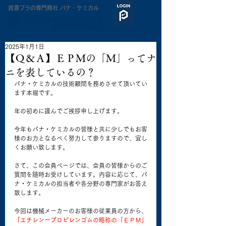
​資源プラの専門商社 パナ・ケミカル
2025年1月1日
【Ｑ＆Ａ】ＥＰＭの「Ｍ」ってナ
ニを表しているの？
パナ・ケミカルの技術顧問を務めさせて頂いてい
ます本堀です。
年の初めに謹んでご挨拶申し上げます。
今年もパナ・ケミカルの皆様と共に少しでもお客
様のお力となるべく努力して参りますので、宜し
くお願い致します。
さて、この会員ページでは、会員の皆様からのご
質問を随時お受けしています。内容に応じて、パ
ナ・ケミカルの担当者や各分野の専門家がお答え
致します。
今回は機械メーカーのお客様の従業員の方から、
「エチレンープロピレンゴムの略称の「ＥＰＭ」