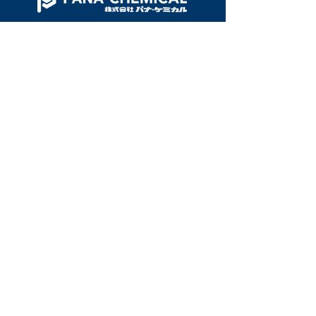
50年の実績。市況に左右されない安定した
買取を実現するプラスチックリサイクルの
情報商社。
トップ
会社情報
事業紹介
資源プラスチック有価買取システム
発泡スチロールリサイクルシステム
リサイクル処理機販売
プラスチック原料販売
活動紹介
資源プラスチック啓蒙活動