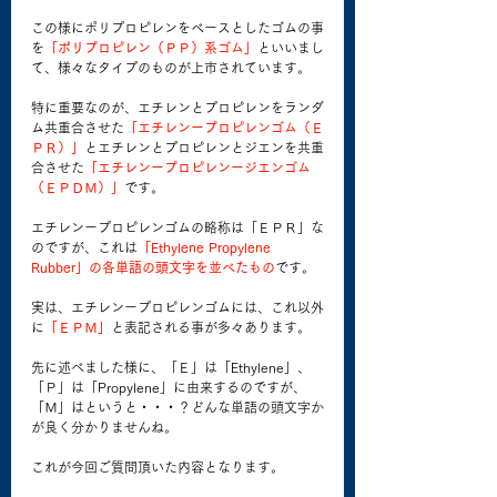
この様にポリプロピレンをベースとしたゴムの事
を
「ポリプロピレン（ＰＰ）系ゴム」
といいまし
て、様々なタイプのものが上市されています。
特に重要なのが、エチレンとプロピレンをランダ
ム共重合させた
「エチレンープロピレンゴム（Ｅ
ＰＲ）」
とエチレンとプロピレンとジエンを共重
合させた
「エチレンープロピレンージエンゴム
（ＥＰＤＭ）」
です。
エチレンープロピレンゴムの略称は「ＥＰＲ」な
のですが、これは
「Ethylene Propylene 
Rubber」の各単語の頭文字を並べたもの
です。
実は、エチレンープロピレンゴムには、これ以外
に
「ＥＰＭ」
と表記される事が多々あります。
先に述べました様に、「Ｅ」は「Ethylene」、
「Ｐ」は「Propylene」に由来するのですが、
「Ｍ」はというと・・・？どんな単語の頭文字か
が良く分かりませんね。
これが今回ご質問頂いた内容となります。