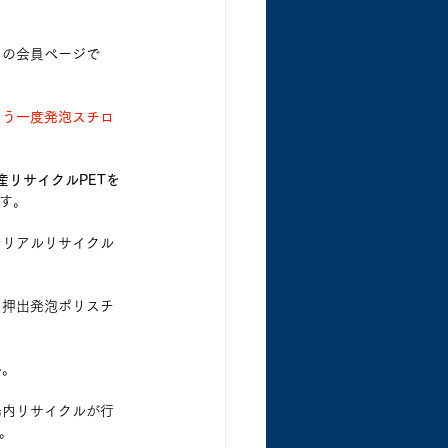
この会員ページで
もう一度発泡スチロ
産リサイクルPETを
す。
テリアルリサイクル
に押出発泡ポリスチ
ん。
場内リサイクルが行
。