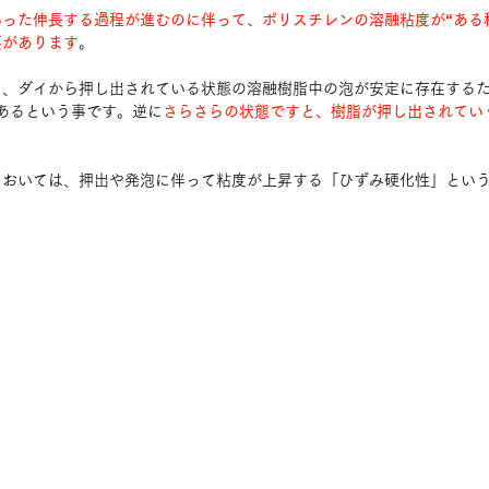
った伸長する過程が進むのに伴って、ポリスチレンの溶融粘度が“ある
要があります
。
と、ダイから押し出されている状態の溶融樹脂中の泡が安定に存在する
あるという事です。逆に
さらさらの状態ですと、樹脂が押し出されてい
においては、押出や発泡に伴って粘度が上昇する「ひずみ硬化性」とい