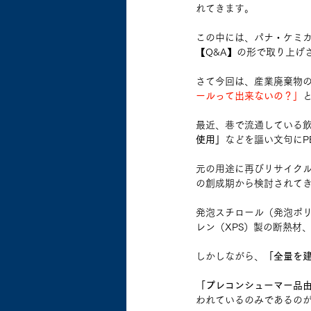
れてきます。
この中には、パナ・ケミ
【Q&A】の形で取り上げ
さて今回は、産業廃棄物
ールって出来ないの？」
最近、巷で流通している飲
使用」
などを謳い文句にP
元の用途に再びリサイク
の創成期から検討されて
発泡スチロール（発泡ポ
レン（XPS）製の断熱材
しかしながら、
「全量を
「プレコンシューマー品
われているのみであるのが