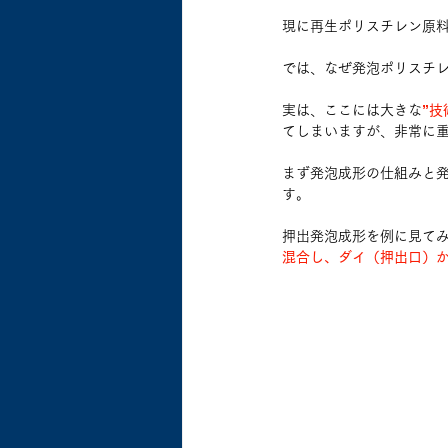
現に再生ポリスチレン原料
では、なぜ発泡ポリスチ
実は、ここには大きな
”技
てしまいますが、非常に
まず発泡成形の仕組みと
す。
押出発泡成形を例に見て
混合し、ダイ（押出口）