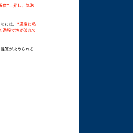
程度”上昇し、気泡
ためには、
“適度に粘
く過程で泡が破れて
う性質が求められる