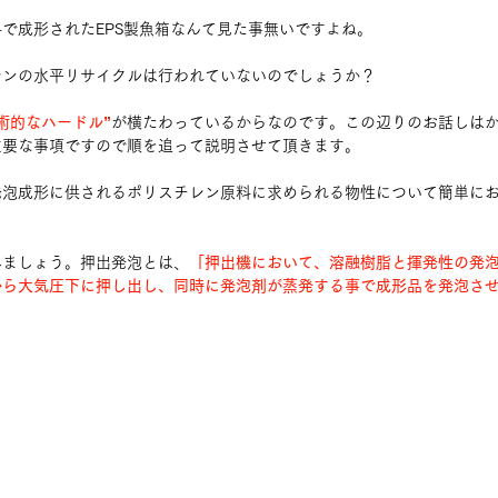
で成形されたEPS製魚箱なんて見た事無いですよね。
レンの水平リサイクルは行われていないのでしょうか？
術的なハードル”
が横たわっているからなのです。この辺りのお話しは
重要な事項ですので順を追って説明させて頂きます。
発泡成形に供されるポリスチレン原料に求められる物性について簡単に
みましょう。押出発泡とは、
「押出機において、溶融樹脂と揮発性の発
から大気圧下に押し出し、同時に発泡剤が蒸発する事で成形品を発泡さ