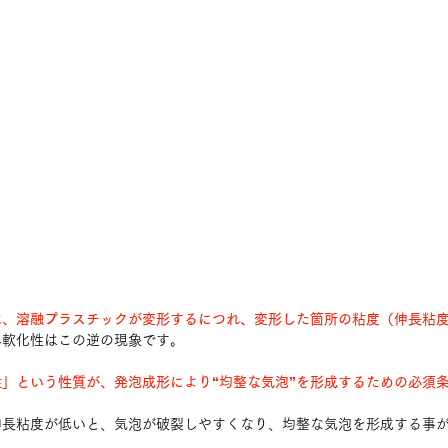
は、溶融プラスチックが変形するにつれ、変形した箇所の粘度（伸長粘
み軟化性はこの逆の現象です。
」という性質が、発泡成形により“均整な気泡”を形成するための必須
伸長粘度が低いと、気泡が破裂しやすくなり、均整な気泡を形成する事