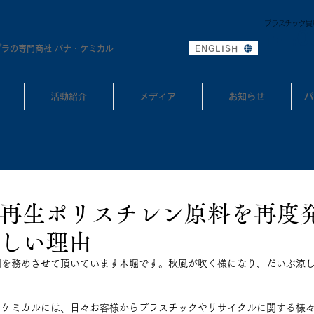
プラスチック買
0
TEL:
プラの専門商社 パナ・ケミカル
ENGLISH
活動紹介
メディア
お知らせ
パ
再生ポリスチレン原料を再度
しい理由
問を務めさせて頂いています本堀です。秋風が吹く様になり、だいぶ涼
・ケミカルには、日々お客様からプラスチックやリサイクルに関する様