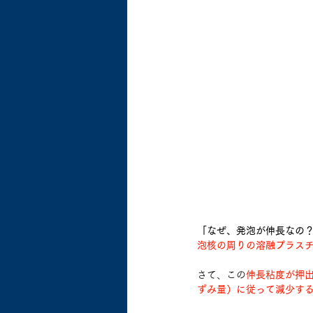
「なぜ、発泡が伸長なの
泡核の周りの溶融プラス
さて、この
伸長粘度が押
ずみ量）に従って減少す