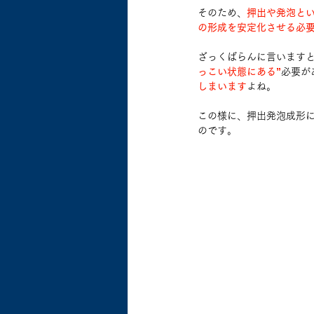
そのため、
押出や発泡とい
の形成を安定化させる必
ざっくばらんに言います
っこい状態にある”
必要が
しまいます
よね。
この様に、押出発泡成形
のです。