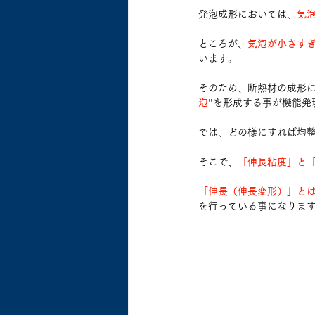
発泡成形においては、
気
ところが、
気泡が小さす
います。
そのため、断熱材の成形
泡”
を形成する事が機能発
では、どの様にすれば均
そこで、
「伸長粘度」と
「伸長（伸長変形）」と
を行っている事になりま