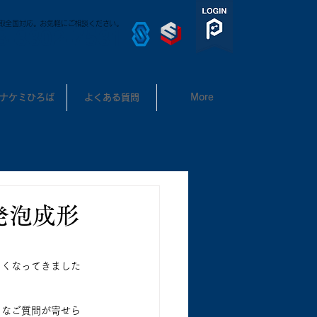
取全国対応。お気軽にご相談ください。
3-3302-7531
ナケミひろば
よくある質問
More
発泡成形
しくなってきました
々なご質問が寄せら