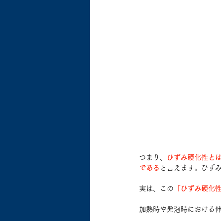
つまり、
ひずみ硬化性と
である
と言えます。ひず
実は、この
「ひずみ硬化性
加熱時や発泡時における