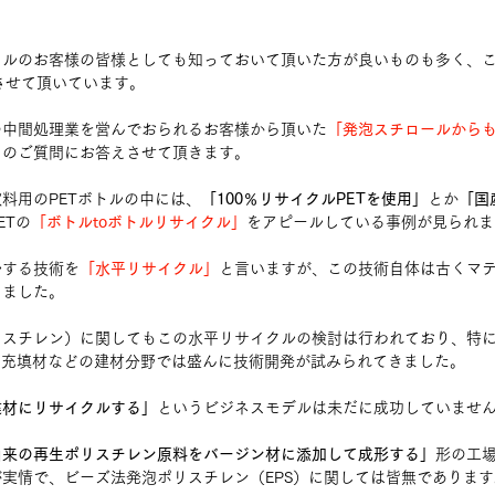
カルのお客様の皆様としても知っておいて頂いた方が良いものも多く、
させて頂いています。
の中間処理業を営んでおられるお客様から頂いた
「発泡スチロールから
とのご質問にお答えさせて頂きます。
料用のPETボトルの中には、
「100％リサイクルPETを使用」
とか
「国
ETの
「ボトルtoボトルリサイクル」
をアピールしている事例が見られま
ルする技術を
「水平リサイクル」
と言いますが、この技術自体は古くマ
きました。
リスチレン）に関してもこの水平リサイクルの検討は行われており、特
、充填材などの建材分野では盛んに技術開発が試みられてきました。
建材にリサイクルする」
というビジネスモデルは未だに成功していませ
由来の再生ポリスチレン原料をバージン材に添加して成形する」
形の工
実情で、ビーズ法発泡ポリスチレン（EPS）に関しては皆無であります