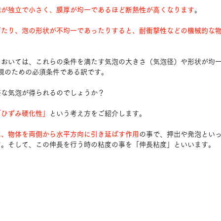
泡が独立で小さく、膜厚が均一であるほど断熱性が高くなります
。
ぎたり、泡の形状が不均一であったりすると、耐衝撃性などの機械的な
においては、これらの条件を満たす気泡の大きさ（気泡径）や形状が均
現のための必須条件である訳です。
整な気泡が得られるのでしょうか？
「ひずみ硬化性」
という考え方をご紹介します。
は、物体を両側から水平方向に引き延ばす作用
の事で、押出や発泡とい
す。そして、この伸長を行う時の粘度の事を「伸長粘度」といいます。