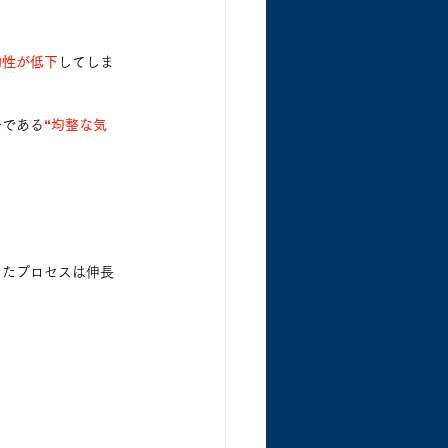
物性が低下
してしま
一である
“均整な気
ったプロセスは伸長