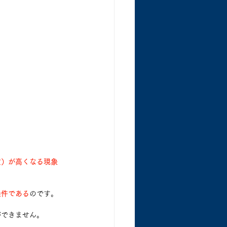
度）が高くなる現象
条件である
のです。
ができません。