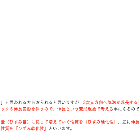
？」
と思われる方もおられると思いますが、
3次元方向へ気泡が成長する
チックの伸長変形を伴うので、伸長という変形現象で考える
事になるの
出量（ひずみ量）に従って増えていく性質を「ひずみ硬化性」
、逆に
伸
る性質を「ひずみ軟化性」
といいます。