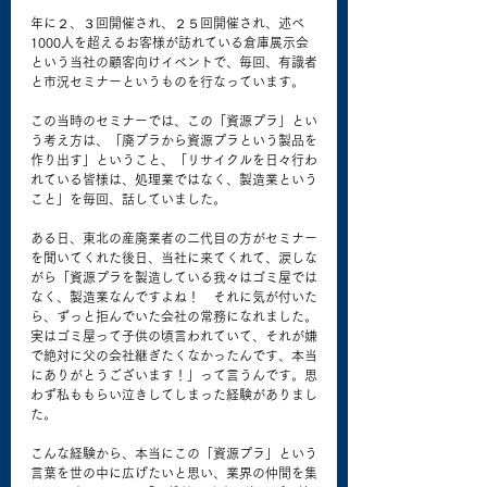
年に２、３回開催され、２５回開催され、述べ
1000人を超えるお客様が訪れている倉庫展示会
という当社の顧客向けイベントで、毎回、有識者
と市況セミナーというものを行なっています。
この当時のセミナーでは、この「資源プラ」とい
う考え方は、「廃プラから資源プラという製品を
作り出す」ということ、「リサイクルを日々行わ
れている皆様は、処理業ではなく、製造業という
こと」を毎回、話していました。
ある日、東北の産廃業者の二代目の方がセミナー
を聞いてくれた後日、当社に来てくれて、涙しな
がら「資源プラを製造している我々はゴミ屋では
なく、製造業なんですよね！　それに気が付いた
ら、ずっと拒んでいた会社の常務になれました。
実はゴミ屋って子供の頃言われていて、それが嫌
で絶対に父の会社継ぎたくなかったんです、本当
にありがとうございます！」って言うんです。思
わず私ももらい泣きしてしまった経験がありまし
た。
こんな経験から、本当にこの「資源プラ」という
言葉を世の中に広げたいと思い、業界の仲間を集