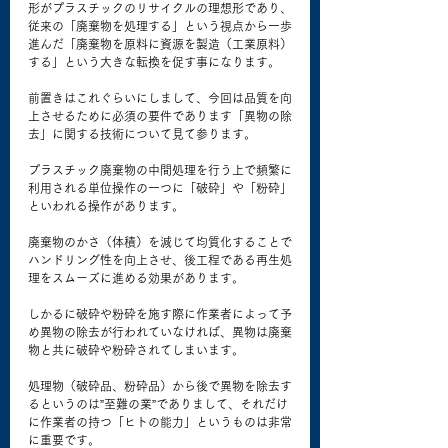
形がプラスチックのリサイクルの理想形であり、
従来の「廃棄物を処理する」という視点から一歩
進んだ「廃棄物を原料に資源を製造（工業原料）
する」という大きな転換を促す事になります。 
前置きはこれぐらいにしまして、今回は品質を向
上させるために必須の要件であります「異物の除
去」に関する技術について見て参ります。 
プラスチック廃棄物の中間処理を行う上で頻繁に
利用される単位操作の一つに「破砕」や「粉砕」
といわれる操作があります。 
廃棄物のかさ（体積）を減じて均質化することで
ハンドリング性を向上させ、後工程である再生処
理をスムーズに進める効果があります。 
しかるに破砕や粉砕を施す際に作業者によって予
め異物の除去が行われていなければ、異物は廃棄
物と共に破砕や粉砕されてしまいます。 
処理物（破砕品、粉砕品）から後で異物を除去す
るというのは”至難の業”でありまして、それだけ
に作業者の持つ「ヒトの能力」というものは非常
に重要です。 