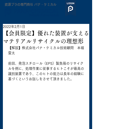
​資源プラの専門商社 パナ・ケミカル
2022年2月1日
【会員限定】優れた装置が支える​
マテリアルリサイクルの理想形
【解説】株式会社パナ・ケミカル技術顧問　本堀
雷太
前回、発泡スチロール（EPS）製魚箱のリサイク
ルを例に、処理作業に従事するヒトこそが最高の
識別装置であり、このヒトの能力は長年の経験に
基づくというお話しをさせて頂きました。 