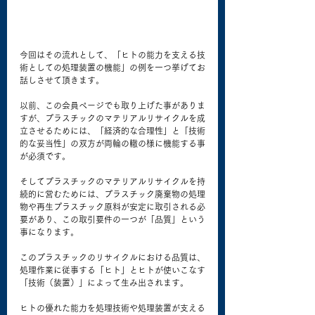
今回はその流れとして、「ヒトの能力を支える技
術としての処理装置の機能」の例を一つ挙げてお
話しさせて頂きます。 
以前、この会員ページでも取り上げた事がありま
すが、プラスチックのマテリアルリサイクルを成
立させるためには、「経済的な合理性」と「技術
的な妥当性」の双方が両輪の轍の様に機能する事
が必須です。 
そしてプラスチックのマテリアルリサイクルを持
続的に営むためには、プラスチック廃棄物の処理
物や再生プラスチック原料が安定に取引される必
要があり、この取引要件の一つが「品質」という
事になります。 
このプラスチックのリサイクルにおける品質は、
処理作業に従事する「ヒト」とヒトが使いこなす
「技術（装置）」によって生み出されます。 
ヒトの優れた能力を処理技術や処理装置が支える