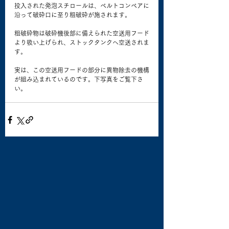
投入された発泡スチロールは、ベルトコンベアに
沿って破砕口に至り粗破砕が施されます。 
粗破砕物は破砕機後部に備えられた空送用フード
より吸い上げられ、ストックタンクへ空送されま
す。 
実は、この空送用フードの部分に異物除去の機構
が組み込まれているのです。下写真をご覧下さ
い。 