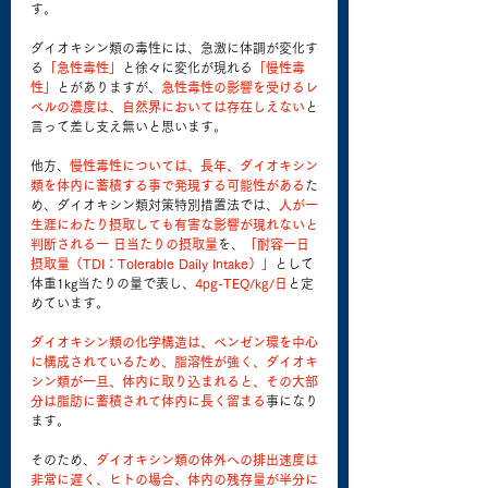
す。
ダイオキシン類の毒性には、急激に体調が変化す
る
「急性毒性」
と徐々に変化が現れる
「慢性毒
性」
とがありますが、
急性毒性の影響を受けるレ
ベルの濃度は、自然界においては存在しえない
と
言って差し支え無いと思います。
他方、
慢性毒性については、長年、ダイオキシン
類を体内に蓄積する事で発現する可能性がある
た
め、ダイオキシン類対策特別措置法では、
人が一
生涯にわたり摂取しても有害な影響が現れないと
判断される一 日当たりの摂取量
を、
「耐容一日
摂取量（TDI：Tolerable Daily Intake）」
として
体重1kg当たりの量で表し、
4pg-TEQ/kg/日
と定
めています。
ダイオキシン類の化学構造は、ベンゼン環を中心
に構成されているため、脂溶性が強く、ダイオキ
シン類が一旦、体内に取り込まれると、その大部
分は脂肪に蓄積されて体内に長く留まる
事になり
ます。
そのため、
ダイオキシン類の体外への排出速度は
非常に遅く、ヒトの場合、体内の残存量が半分に