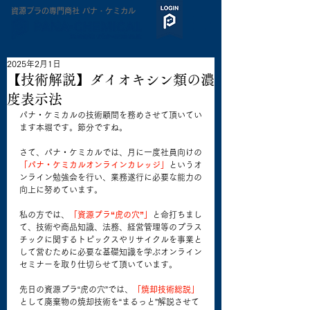
​資源プラの専門商社 パナ・ケミカル
2025年2月1日
【技術解説】ダイオキシン類の濃
度表示法
パナ・ケミカルの技術顧問を務めさせて頂いてい
ます本堀です。節分ですね。
さて、パナ・ケミカルでは、月に一度社員向けの
「パナ・ケミカルオンラインカレッジ」
というオ
ンライン勉強会を行い、業務遂行に必要な能力の
向上に努めています。
私の方では、
「資源プラ“虎の穴”」
と命打ちまし
て、技術や商品知識、法務、経営管理等のプラス
チックに関するトピックスやリサイクルを事業と
して営むために必要な基礎知識を学ぶオンライン
セミナーを取り仕切らせて頂いています。
先日の資源プラ“虎の穴”では、
「焼却技術総説」
として廃棄物の焼却技術を“まるっと”解説させて