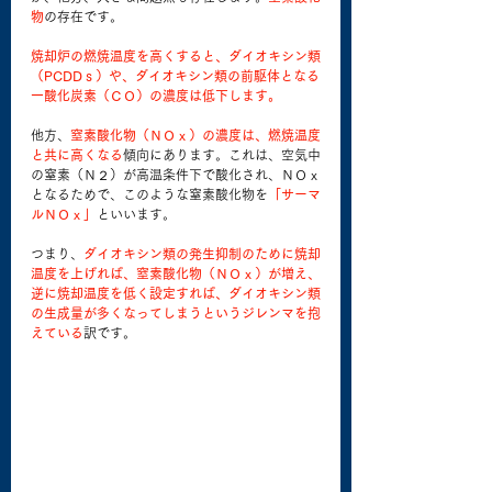
物
の存在です。
焼却炉の燃焼温度を高くすると、ダイオキシン類
（PCDDｓ）や、ダイオキシン類の前駆体となる
一酸化炭素（ＣＯ）の濃度は低下します。
他方、
窒素酸化物（ＮＯｘ）の濃度は、燃焼温度
と共に高くなる
傾向にあります。これは、空気中
の窒素（Ｎ２）が高温条件下で酸化され、ＮＯｘ
となるためで、このような窒素酸化物を
「サーマ
ルＮＯｘ」
といいます。
つまり、
ダイオキシン類の発生抑制のために焼却
温度を上げれば、窒素酸化物（ＮＯｘ）が増え、
逆に焼却温度を低く設定すれば、ダイオキシン類
の生成量が多くなってしまうというジレンマを抱
えている
訳です。