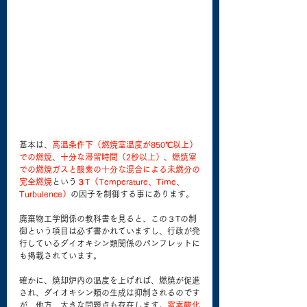
基本は、
高温条件下（燃焼室温度が850℃以上）
での燃焼
、
十分な滞留時間（2秒以上）
、
燃焼室
での燃焼ガスと酸素の十分な混合による未燃分の
完全燃焼
という
３T（Temperature、Time、
Turbulence）
の因子を制御する事にあります。
廃棄物工学関係の教科書を見ると、この３Tの制
御という項目は必ず書かれていますし、行政が発
行しているダイオキシン類関係のパンフレットに
も掲載されています。
確かに、焼却炉内の温度を上げれば、燃焼が促進
され、ダイオキシン類の生成は抑制されるのです
が、他方、大きな問題点も存在します。
窒素酸化