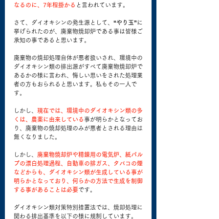
なるのに、7年程掛かる
と言われています。
さて、ダイオキシンの発生源として、
“やり玉”
に
挙げられたのが、廃棄物焼却炉である事は皆様ご
承知の事であると思います。
廃棄物の焼却処理自体が悪者扱いされ、環境中の
ダイオキシン類の排出源がすべて廃棄物焼却炉で
あるかの様に言われ、悔しい思いをされた処理業
者の方もおられると思います。私もその一人で
す。
しかし、
現在では、環境中のダイオキシン類の多
くは、農薬に由来している
事が明らかとなってお
り、廃棄物の焼却処理のみが悪者とされる理由は
無くなりました。
しかし、
廃棄物焼却炉や精錬用の電気炉、紙パル
プの漂白処理過程、自動車の排ガス、タバコの煙
などからも、ダイオキシン類が生成している事が
明らかとなっており、何らかの方法で生成を制御
する事があることは必要
です。
ダイオキシン類対策特別措置法では、焼却処理に
関わる排出基準を以下の様に規制しています。