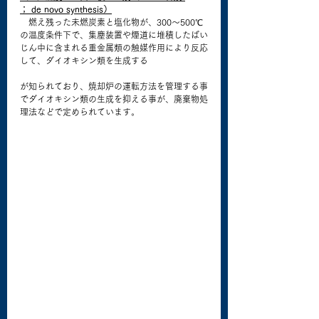
； de novo synthesis）
　燃え残った未燃炭素と塩化物が、300～500℃
の温度条件下で、集塵装置や煙道に堆積したばい
じん中に含まれる重金属類の触媒作用により反応
して、ダイオキシン類を生成する
が知られており、焼却炉の運転方法を管理する事
でダイオキシン類の生成を抑える事が、廃棄物処
理法などで定められています。