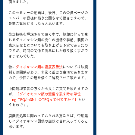
頂きました。
このセミナーの動画は、後日、この会員ページの
メンバーの皆様に限り公開させて頂きますので、
是非ご覧頂けましたらと思います。
焼却技術を解説させて頂く中で、焼却に伴って生
じるダイオキシン類の発生の機構や挙動、濃度の
表示法などについても取り上げる予定であったの
ですが、時間の関係で簡単にしか取り扱う事がで
きませんでした。
特に
ダイオキシン類の濃度表示法
については法規
制との関係があり、非常に重要な事項であります
ので、今回この場を借りて解説させて頂きます。
中間処理業者の方々から良くご質問を頂きますの
が、
「ダイオキシン類の濃度を表す時の単位
「ng-TEQ/m3N」のTEQって何ですか？」
とい
うものです。
廃棄物処理に関わっておられる方ならば、否応無
しにダイオキシン関係の話題は目に入ってくると
思います。