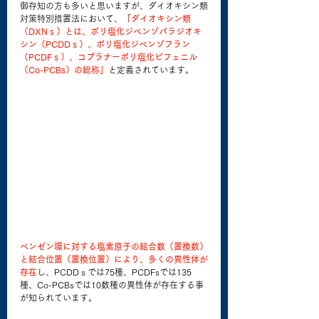
御存知の方も多いと思いますが、ダイオキシン類
対策特別措置法において、
「ダイオキシン類
（DXNｓ）とは、ポリ塩化ジベンゾパラジオキ
シン（PCDDｓ）、ポリ塩化ジベンゾフラン
（PCDFｓ）、コプラナーポリ塩化ビフェニル
（Co-PCBs）の総称」
と定義されています。
ベンゼン環に対する塩素原子の結合数（置換数）
と結合位置（置換位置）により、多くの異性体が
存在
し、PCDDｓでは75種、PCDFsでは135
種、Co-PCBsでは10数種の異性体が存在する事
が知られています。