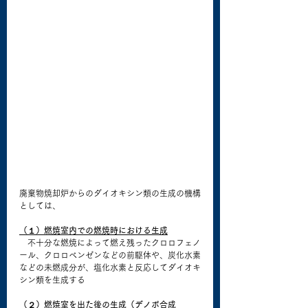
廃棄物焼却炉からのダイオキシン類の生成の機構
としては、
（１）燃焼室内での燃焼時における生成
　不十分な燃焼によって燃え残ったクロロフェノ
ール、クロロベンゼンなどの前駆体や、炭化水素
などの未燃成分が、塩化水素と反応してダイオキ
シン類を生成する
（２）燃焼室を出た後の生成（デノボ合成 