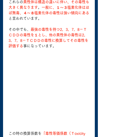
これらの
異性体は構造の違いに伴い、その毒性も
大きく異なります
。
一般に、１～３塩素化体はほ
ぼ無毒、４～８塩素化体の毒性は強い傾向にある
と言われています。
その中でも、
最強の毒性を持つ2，3，7，8－Ｔ
ＣＤＤの毒性を１とし、他の異性体の毒性は2，
3，7，8－ＴＣＤＤの毒性に換算してその毒性を
評価する
事になっています。
この時の換算係数を
「毒性等価係数（Ｔoxicity 