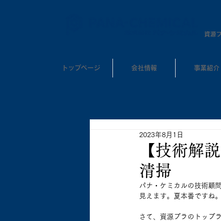
​資源
トップページ
会社情報
事業紹介
2023年8月1日
【技術解説
清掃
パナ・ケミカルの技術顧
見えます。夏本番ですね
さて、資源プラのトップラン