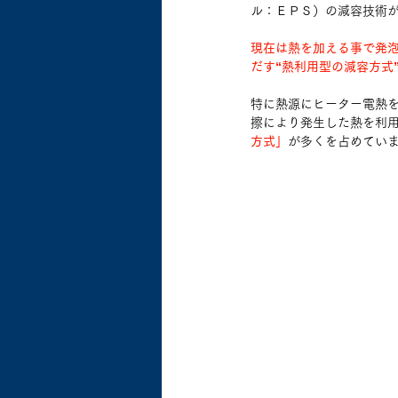
ル：ＥＰＳ）の減容技術
現在は熱を加える事で発
だす“熱利用型の減容方式
特に熱源にヒーター電熱
擦により発生した熱を利
方式」
が多くを占めてい