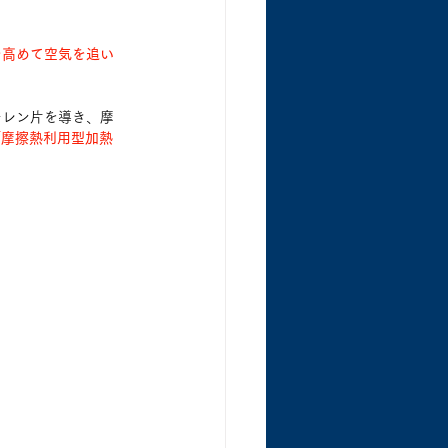
を高めて空気を追い
チレン片を導き、摩
「摩擦熱利用型加熱