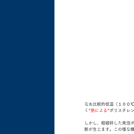
なお比較的低温（１００
く
“熱による”
ポリスチレ
しかし、粗破砕した発泡
断が生じます。この様な