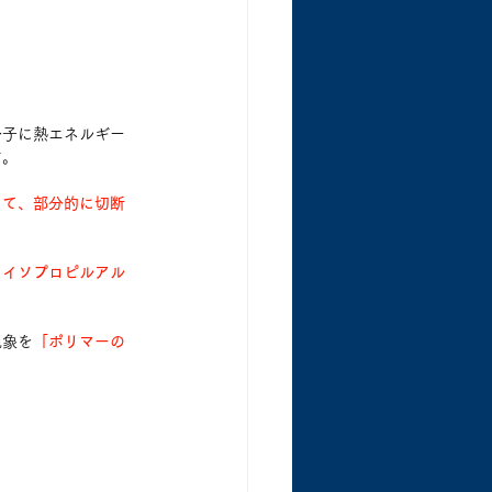
分子に熱エネルギー
す。
して、部分的に切断
、イソプロピルアル
現象を
「ポリマーの