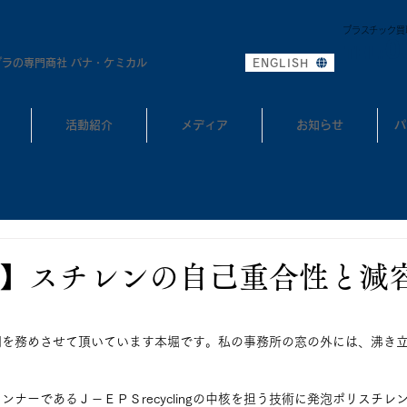
プラスチック買
0
TEL:
プラの専門商社 パナ・ケミカル
ENGLISH
活動紹介
メディア
お知らせ
パ
】スチレンの自己重合性と減
問を務めさせて頂いています本堀です。私の事務所の窓の外には、沸き
。
ナーであるＪ－ＥＰＳrecyclingの中核を担う技術に発泡ポリスチレ