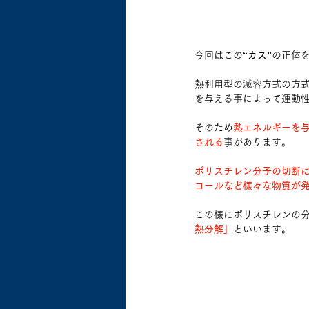
今回はこの
“カス”
の正体
熱利用型の減容方式の方
を与える事によって運動
そのため
熱エネルギーを
される
事があります。
ポリスチレン分子の切断
コールなど様々な物質が
この様にポリスチレンの
熱分解」
といいます。