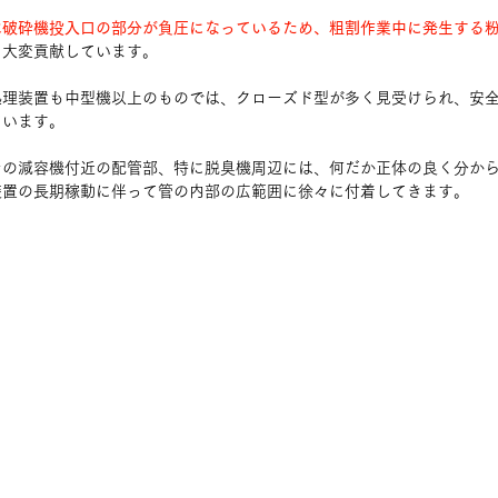
は破砕機投入口の部分が負圧になっているため、粗割作業中に発生する
に大変貢献しています。
処理装置も中型機以上のものでは、クローズド型が多く見受けられ、安
ています。
ンの減容機付近の配管部、特に脱臭機周辺には、何だか正体の良く分か
装置の長期稼動に伴って管の内部の広範囲に徐々に付着してきます。