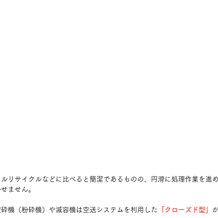
カルリサイクルなどに比べると簡潔であるものの、円滑に処理作業を進
かせません。
破砕機（粉砕機）や減容機は空送システムを利用した
「クローズド型」