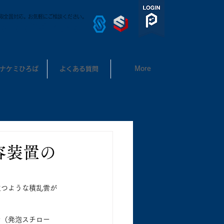
取全国対応。お気軽にご相談ください。
3-3302-7531
ナケミひろば
よくある質問
More
容装置の
立つような積乱雲が
ン（発泡スチロー