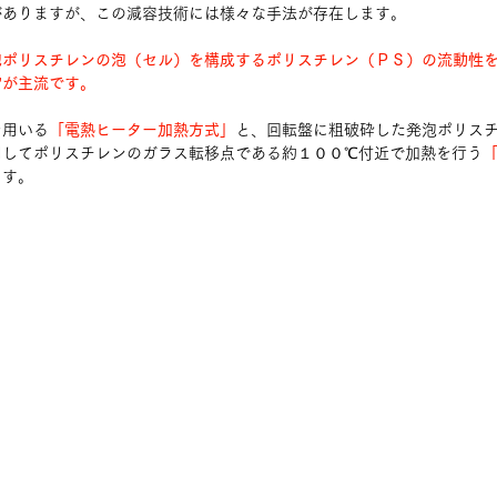
がありますが、この減容技術には様々な手法が存在します。
泡ポリスチレンの泡（セル）を構成するポリスチレン（ＰＳ）の流動性
”が主流です。
を用いる
「電熱ヒーター加熱方式」
と、回転盤に粗破砕した発泡ポリス
用してポリスチレンのガラス転移点である約１００℃付近で加熱を行う
ます。