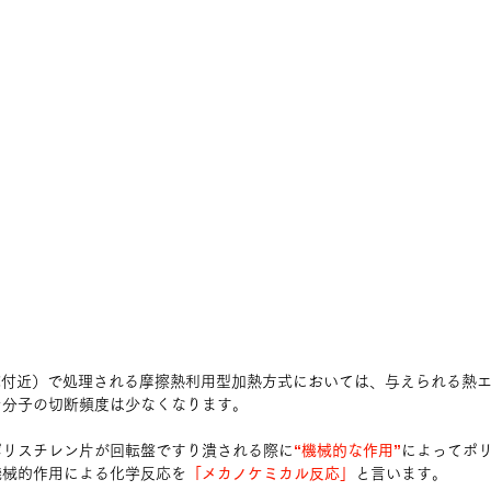
℃付近）で処理される摩擦熱利用型加熱方式においては、与えられる熱
ン分子の切断頻度は少なくなります。
ポリスチレン片が回転盤ですり潰される際に
“機械的な作用”
によってポ
機械的作用による化学反応を
「メカノケミカル反応」
と言います。