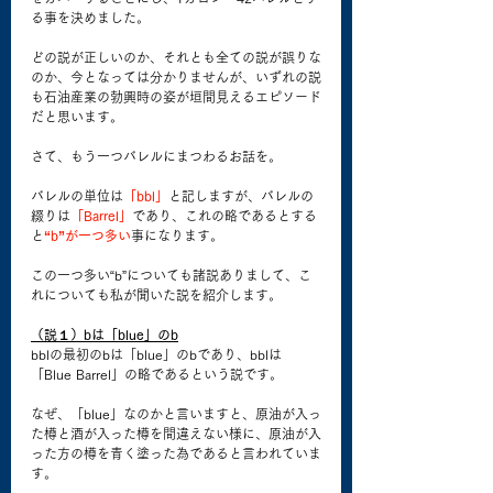
る事を決めました。
どの説が正しいのか、それとも全ての説が誤りな
のか、今となっては分かりませんが、いずれの説
も石油産業の勃興時の姿が垣間見えるエピソード
だと思います。
さて、もう一つバレルにまつわるお話を。
バレルの単位は
「bbl」
と記しますが、バレルの
綴りは
「Barrel」
であり、これの略であるとする
と
“b”が一つ多い
事になります。
この一つ多い“b”についても諸説ありまして、こ
れについても私が聞いた説を紹介します。
（説１）bは「blue」のb
bblの最初のbは「blue」のbであり、bblは
「Blue Barrel」の略であるという説です。
なぜ、「blue」なのかと言いますと、原油が入っ
た樽と酒が入った樽を間違えない様に、原油が入
った方の樽を青く塗った為であると言われていま
す。