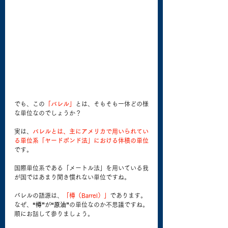
でも、この
「バレル」
とは、そもそも一体どの様
な単位なのでしょうか？
実は、
バレルとは、主にアメリカで用いられてい
る単位系「ヤードポンド法」における体積の単位
です。
国際単位系である「メートル法」を用いている我
が国ではあまり聞き慣れない単位ですね。
バレルの語源は、
「樽（Barrel）」
であります。
なぜ、
“樽”
が
“原油”
の単位なのか不思議ですね。
順にお話して参りましょう。