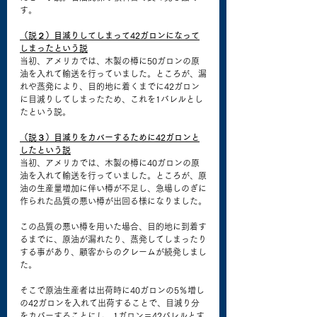
す。
（説２）目減りしてしまって42ガロンになって
しまったという説
当初、アメリカでは、木製の樽に50ガロンの原
油を入れて輸送を行っていました。ところが、漏
れや蒸発により、目的地に着くまでに42ガロン
に目減りしてしまったため、これを1バレルとし
たという説。
（説３）目減りをカバーするために42ガロンと
したという説
当初、アメリカでは、木製の樽に40ガロンの原
油を入れて輸送を行っていました。ところが、原
油の生産量増加に伴い樽が不足し、急場しのぎに
作られた品質の悪い樽が出回る様になりました。
この品質の悪い樽を用いた場合、目的地に到着す
るまでに、原油が漏れたり、蒸発してしまったり
する事があり、顧客からのクレームが続発しまし
た。
そこで原油生産者は出荷時に40ガロンの5％増し
の42ガロンを入れて出荷することで、目減り分
をカバーすることにし、1ガロン＝42バレルとす