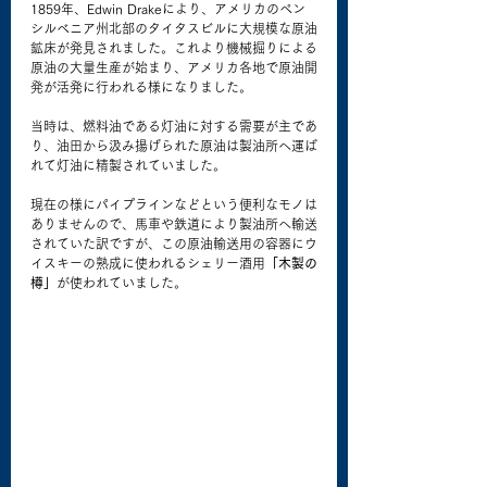
1859年、Edwin Drakeにより、アメリカのペン
シルベニア州北部のタイタスビルに大規模な原油
鉱床が発見されました。これより機械掘りによる
原油の大量生産が始まり、アメリカ各地で原油開
発が活発に行われる様になりました。
当時は、燃料油である灯油に対する需要が主であ
り、油田から汲み揚げられた原油は製油所へ運ば
れて灯油に精製されていました。
現在の様にパイプラインなどという便利なモノは
ありませんので、馬車や鉄道により製油所へ輸送
されていた訳ですが、この原油輸送用の容器にウ
イスキーの熟成に使われるシェリー酒用
「木製の
樽」
が使われていました。