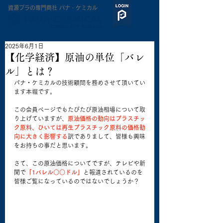
​資源プラの専門商社 パナ・ケミカル
2025年6月1日
【化学経済】原油の単位「バレ
ル」とは？
パナ・ケミカルの技術顧問を務めさせて頂いてい
ます本堀です。
この会員ページでもたびたび原油相場について取
り上げていますが、
原油価格の動向はプラスチッ
ク原料、ひいては再生プラスチック原料の価格動
向に大きく影響する
訳でありまして、皆様も興味
をお持ちの事だと思います。
さて、この原油価格についてですが、テレビや新
聞で
「1バレル○○ドル」
と報道されているのを
皆様ご覧になっているのではないでしょうか？