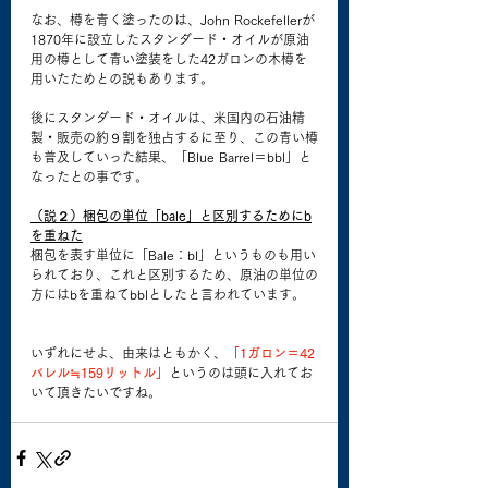
なお、樽を青く塗ったのは、John Rockefellerが
1870年に設立したスタンダード・オイルが原油
用の樽として青い塗装をした42ガロンの木樽を
用いたためとの説もあります。
後にスタンダード・オイルは、米国内の石油精
製・販売の約９割を独占するに至り、この青い樽
も普及していった結果、「Blue Barrel＝bbl」と
なったとの事です。
（説２）梱包の単位「bale」と区別するためにb
を重ねた
梱包を表す単位に「Bale：bl」というものも用い
られており、これと区別するため、原油の単位の
方にはbを重ねてbblとしたと言われています。
いずれにせよ、由来はともかく、
「1ガロン＝42
バレル≒159リットル」
というのは頭に入れてお
いて頂きたいですね。