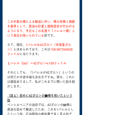
この木製の樽による輸送に伴い、樽の体積と個数
を基準として、原油の計量と価格設定が行われる
ようになり、今日もこの名残で「バレル＝樽」と
いう単位が用いられている
訳です。
さて、現在、
1バレルは42ガロン（米液量ガロ
ン）
と決められており、これは
158.987294928
リットル
に当たります。
１バレル（bbl）＝42ガロン≒159リットル
それにしても、「1バレルが42ガロン」というの
は何だか中途半端な決め方ですね。実は、これに
は諸説ありまして、私がこれまでに聞いた説を紹
介します。
（説１）初めに42ガロンの鰊樽を用いたという
説
ペンシルベニアの油田では、42ガロンの鰊樽に
原油を詰めて輸送したため、これを1バレルとし
たという説。石油関係の教科書で良く見る話で