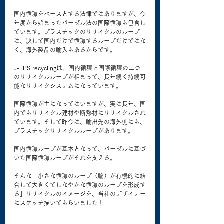
国内循環をベースとする法律ではありますが、今
年度から始まったバーゼル法の国際循環も包含し
ています。プラスチックのリサイクルのループ
は、決して国内だけで循環するループだけではな
く、海外製品の輸入もあるからです。
J-EPS recyclingは、国内循環と国際循環の二つ
のリサイクルループが相まって、長年続く持続可
能なリサイクシステムになっています。
国際循環が主になってはいますが、実は長年、国
内でもリサイクル建材や断熱材にリサイクルされ
ています。そして昨今は、輸出先の海外側にも、
プラスチックリサイクルループがあります。
国内循環ループが基本となって、バーゼルに基づ
いた国際循環ループがそれを支える。
そんな「小さな循環のループ（輪）が有機的に結
合して大きくてしなやかな循環のループを形成す
る」リサイクルのイメージを、当社のデザイナー
にスケッチ描いてもらいました！