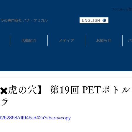
プラスチック買
0
TEL:
プラの専門商社 パナ・ケミカル
ENGLISH
活動紹介
メディア
お知らせ
パ
️虎の穴】 第19回 PETボト
ラ
9262868/df946ad42a?share=copy