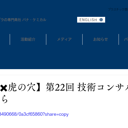
プラスチック買
0
TEL:
プラの専門商社 パナ・ケミカル
ENGLISH
活動紹介
メディア
お知らせ
パ
✖️虎の穴】第22回 技術コン
ら
8490668/0a3cf65860?share=copy