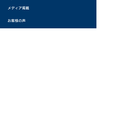
メディア掲載
お客様の声
よくある質問
お知らせ
パナケミひろば
採用情報
お問い合わせ
プライバシーポリシー
Copyright Pana-chemical Co.,Ltd. All Rights Reserved.