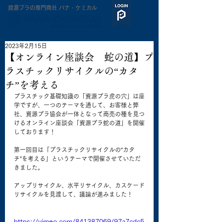
​資源プラの専門商社 パナ・ケミカル
2023年2月15日
【オンライン座談会 蛇の道】プ
ラスチックリサイクルの“カタ
チ”を考える
プラスチック基礎知識の「資源プラ虎の穴」は座
学ですが、一つのテーマを通して、お客様と弊
社、資源プラ協会が一体となって商売の種を見つ
けるオンライン座談会「資源プラ蛇の道」を開催
しております！
第一回目は「プラスチックリサイクルの“カタ
チ”を考える」というテーマで開催させていただ
きました。
アップリサイクル、水平リサイクル、カスケード
リサイクルを見渡して、議論が進みました！
https://vimeo.com/841387069/97a7cdc5