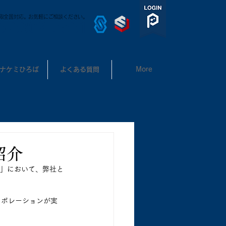
取全国対応。お気軽にご相談ください。
3-3302-7531
ナケミひろば
よくある質問
More
紹介
ル」において、弊社と
ラボレーションが実