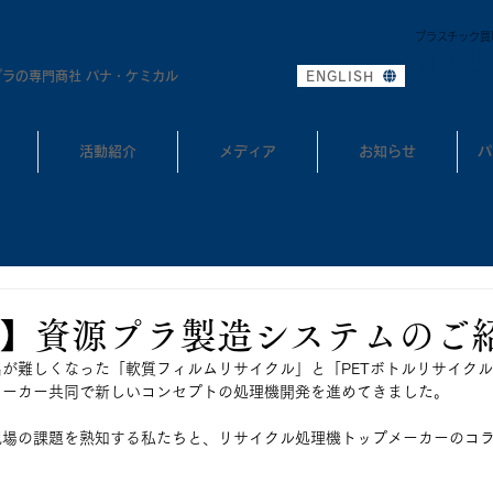
プラスチック買
0
TEL:
プラの専門商社 パナ・ケミカル
ENGLISH
活動紹介
メディア
お知らせ
パ
】資源プラ製造システムのご
が難しくなった「軟質フィルムリサイクル」と「PETボトルリサイク
メーカー共同で新しいコンセプトの処理機開発を進めてきました。
現場の課題を熟知する私たちと、リサイクル処理機トップメーカーのコ
。