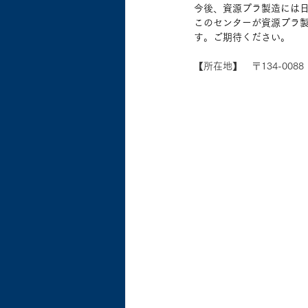
今後、資源プラ製造には
このセンターが資源プラ
す。ご期待ください。
【所在地】　〒134-008