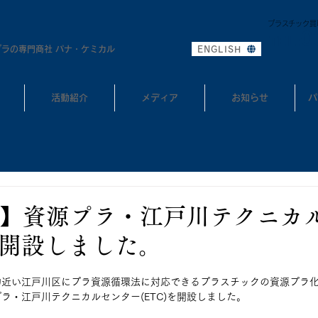
プラスチック買
0
TEL:
プラの専門商社 パナ・ケミカル
ENGLISH
活動紹介
メディア
お知らせ
パ
】資源プラ・江戸川テクニカ
)を開設しました。
的近い江戸川区にプラ資源循環法に対応できるプラスチックの資源プラ
ラ・江戸川テクニカルセンター(ETC)を開設しました。