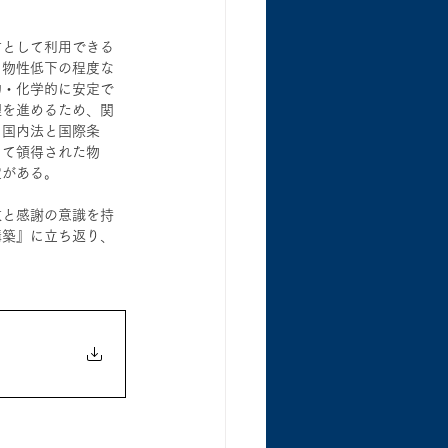
材として利用できる
う物性低下の程度な
的・化学的に安定で
理を進めるため、関
る国内法と国際条
って領得された物
定がある。
敬と感謝の意識を持
構築』に立ち返り、