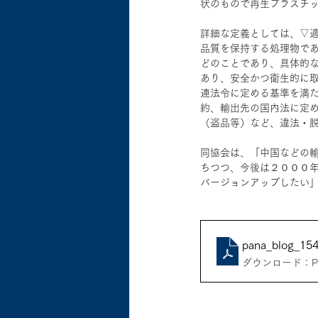
状のもので再生プラスチ
詳細な定義としては、▽
品質を保持する処理物で
どのことであり、具体的
あり、安全かつ衛生的に
連法令に定める基準を満
約、輸出先の国内法に定
（盗品等）など、違法・
同協会は、「中国などの
ちつつ、今後は２０００
バージョンアップしたい
pana_blog_15
ダウンロード：PDF