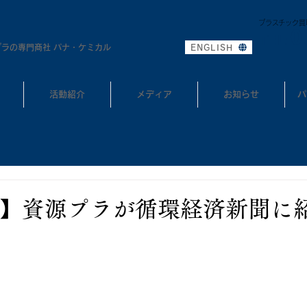
プラスチック買
0
TEL:
プラの専門商社 パナ・ケミカル
ENGLISH
活動紹介
メディア
お知らせ
パ
】資源プラが循環経済新聞に