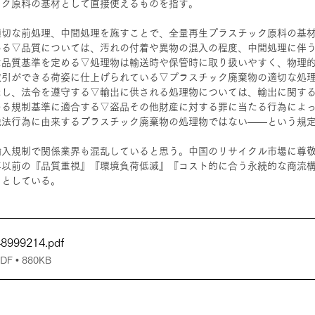
ック原料の基材として直接使えるものを指す。
適切な前処理、中間処理を施すことで、全量再生プラスチック原料の基
ある▽品質については、汚れの付着や異物の混入の程度、中間処理に伴
な品質基準を定める▽処理物は輸送時や保管時に取り扱いやすく、物理
取引ができる荷姿に仕上げられている▽プラスチック廃棄物の適切な処
たし、法令を遵守する▽輸出に供される処理物については、輸出に関す
める規制基準に適合する▽盗品その他財産に対する罪に当たる行為によ
脱法行為に由来するプラスチック廃棄物の処理物ではない――という規
輸入規制で関係業界も混乱していると思う。中国のリサイクル市場に尊
年以前の『品質重視』『環境負荷低減』『コスト的に合う永続的な商流
」としている。
48999214
.pdf
 • 880KB