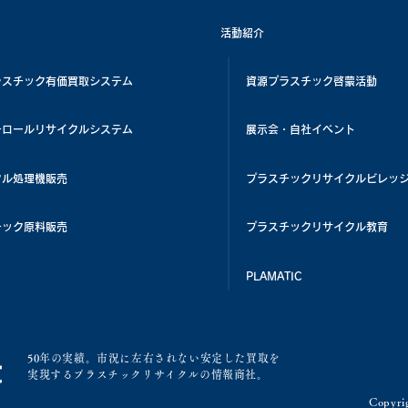
活動紹介
ラスチック有価買取システム
資源プラスチック啓蒙活動
チロールリサイクルシステム
展示会・自社イベント
クル処理機販売
プラスチックリサイクルビレッ
チック原料販売
プラスチックリサイクル教育
PLAMATIC
50年の実績。市況に左右されない安定した買取を
実現するプラスチックリサイクルの情報商社。
Copyrig