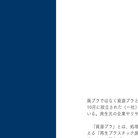
廃プラではなく資源プラ
10月に設立された（一社）資
いる。発生元の企業やリ
　「資源プラ」とは、処
える「再生プラスチック