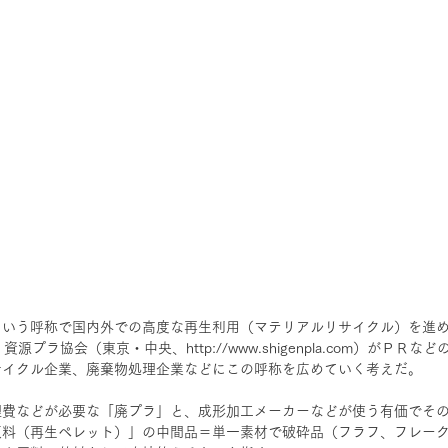
という呼称で国内外での高度な再生利用（マテリアルリサイクル）を進
源プラ協会（東京・中央、http://www.shigenpla.com）がＰＲ
サイクル企業、廃棄物処理企業などにこの呼称を広めていく考えだ。
理費などが必要な「廃プラ」と、成形加工メーカーなどが使う有価でそ
原料（再生ペレット）」の中間品＝単一素材で破砕品（フラフ、フレー