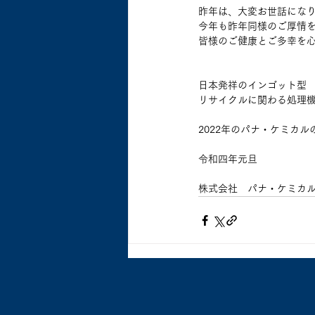
昨年は、大変お世話にな
今年も昨年同様のご厚情
皆様のご健康とご多幸を
日本発祥のインゴット型　発
リサイクルに関わる処理
2022年のパナ・ケミカ
令和四年元旦
株式会社　パナ・ケミカ