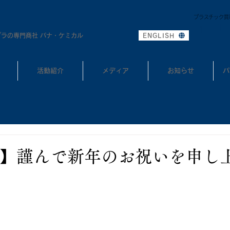
プラスチック買
0
TEL:
プラの専門商社 パナ・ケミカル
ENGLISH
活動紹介
メディア
お知らせ
パ
】謹んで新年のお祝いを申し