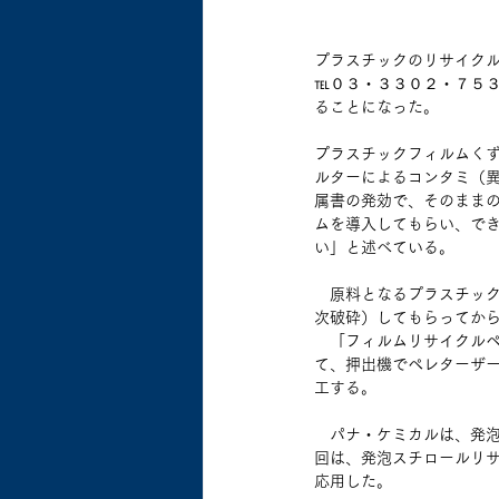
プラスチックのリサイク
℡０３・３３０２・７５
ることになった。
プラスチックフィルムく
ルターによるコンタミ（
属書の発効で、そのまま
ムを導入してもらい、で
い」と述べている。
　原料となるプラスチッ
次破砕）してもらってか
　「フィルムリサイクル
て、押出機でペレターザ
工する。
　パナ・ケミカルは、発泡
回は、発泡スチロールリ
応用した。