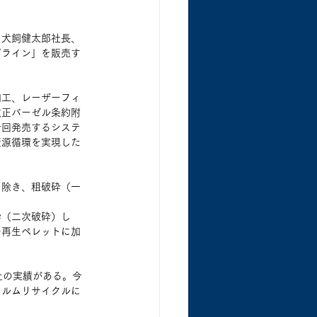
、犬飼健太郎社長、
ズライン」を販売す
加工、レーザーフィ
改正バーゼル条約附
今回発売するシステ
資源循環を実現した
り除き、粗破砕（一
砕（二次破砕）し
の再生ペレットに加
上の実績がある。今
ィルムリサイクルに