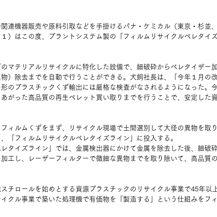
ル関連機器販売や原料引取などを手掛けるパナ・ケミカル（東京・杉並
３１）はこの度、プラントシステム製の「フィルムリサイクルペレタイ
ずのマテリアルリサイクルに特化した設備で、細破砕からペレタイザー
異物）除去までを自動で行うことができる。犬飼社長は、「今年１月の
の形のプラスチックくず輸出には厳格な検査がなされるようになった。
きあがった高品質の再生ペレット買い取りまでを行うことで、安定した
クフィルムくずをまず、リサイクル現場で土間選別して大径の異物を取
ら、「フィルムリサイクルペレタイズライン」に投入する。
ペレタイズライン」では、金属検出器にかけて金属を除去した後、細破
ー加工し、レーザーフィルターで微細な異物までを取り除いて、高品質
スチロールを始めとする資源プラスチックのリサイクル事業で45年以
サイクル事業で築いた処理機で有価物を「製造する」という仕組みをフ