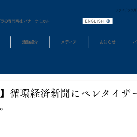
プラスチック買
0
TEL:
プラの専門商社 パナ・ケミカル
ENGLISH
活動紹介
メディア
お知らせ
パ
】循環経済新聞にペレタイザ
。