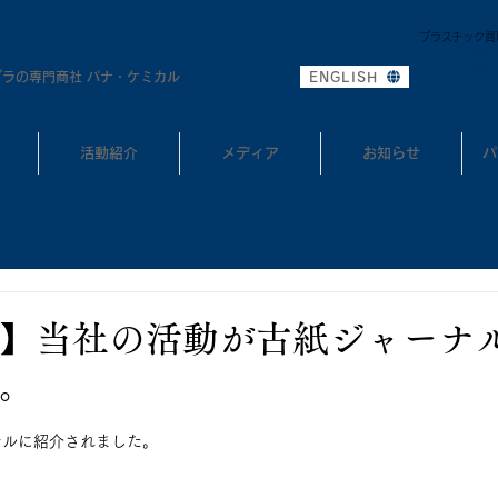
プラスチック買
0
TEL:
プラの専門商社 パナ・ケミカル
ENGLISH
活動紹介
メディア
お知らせ
パ
】当社の活動が古紙ジャーナ
。
ナルに紹介されました。