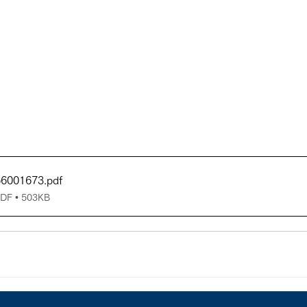
56001673
.pdf
 • 503KB