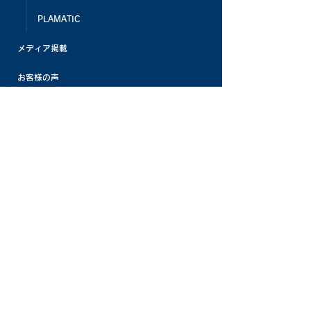
PLAMATIC
メディア掲載
お客様の声
よくある質問
お知らせ
パナケミひろば
採用情報
お問い合わせ
プライバシーポリシー
Copyright Pana-chemical Co.,Ltd. All Rights Reserved.