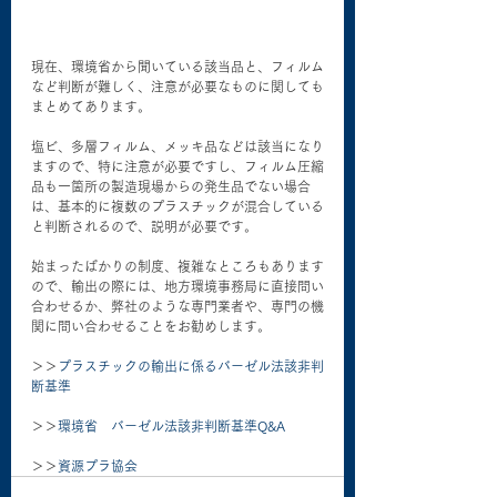
現在、環境省から聞いている該当品と、フィルム
など判断が難しく、注意が必要なものに関しても
まとめてあります。
塩ビ、多層フィルム、メッキ品などは該当になり
ますので、特に注意が必要ですし、フィルム圧縮
品も一箇所の製造現場からの発生品でない場合
は、基本的に複数のプラスチックが混合している
と判断されるので、説明が必要です。
始まったばかりの制度、複雑なところもあります
ので、輸出の際には、地方環境事務局に直接問い
合わせるか、弊社のような専門業者や、専門の機
関に問い合わせることをお勧めします。
＞＞
プラスチックの輸出に係るバーゼル法該非判
断基準
＞＞
環境省　バーゼル法該非判断基準Q&A
＞＞
資源プラ協会