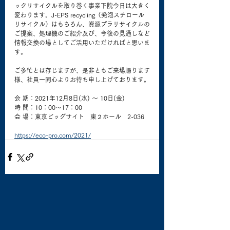
ックリサイクルを取り巻く事業下院今日は大きく
変わります。J-EPS recycling（発泡スチロール
リサイクル）はもちろん、資源プラリサイクルの
ご提案、処理機のご紹介及び、今後の見通しなど
情報交換の場としてご活用いただければと思いま
す。
ご多忙とは存じますが、是非ともご来場賜ります
様、社員一同心よりお待ち申し上げております。
会 期：2021年12月8日(水) 〜 10日(金)
時 間：10：00〜17：00
会 場：東京ビッグサイト　東２ホール　2-036
https://eco-pro.com/2021/